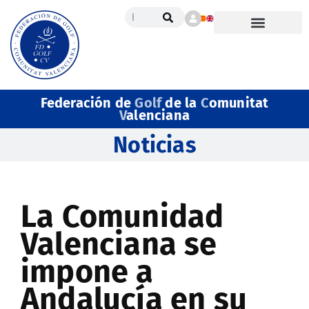
Federación de
Golf
de la
C
omunitat
V
alenciana
Noticias
La Comunidad
Valenciana se
impone a
Andalucía en su