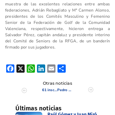
muestra de las excelentes relaciones entre ambas
federaciones, Adrián Rebagliato y Mª Carmen Alonso,
presidentes de los Comités Masculino y Femenino
Senior de la Federación de Golf de la Comunidad
Valenciana, respectivamente, hicieron entrega a
Salvador Pérez, capitán andaluz y presidente interino
del Comité de Seniors de la RFGA, de un banderín
firmado por sus jugadores.
Facebook
X
WhatsApp
LinkedIn
Email
Compartir
Otras noticias
61 inscritos en el Campeonato de España de Profesionales Senior en Font del Llop
Pedro Linhart se proclama Campeón de España de Profesionales Senior en Font del Llop
Últimas noticias
Raúl Gómez y Juan Miró