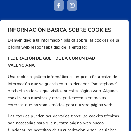
Dirección
INFORMACIÓN BÁSICA SOBRE COOKIES
Centre de L´Esport, Carrer d'Isaac Peral i
Bienvenida/o a la información básica sobre las cookies de la
Caballero, Nº 5, Despachos 2 y 3, 46980,
página web responsabilidad de la entidad:
Valencia
Teléfono
FEDERACIÓN DE GOLF DE LA COMUNIDAD
+34 961 367 799
VALENCIANA
Email
Una cookie o galleta informática es un pequeño archivo de
federacion@golfcv.com
información que se guarda en tu ordenador, “smartphone”
o tableta cada vez que visitas nuestra página web. Algunas
Aviso Legal
cookies son nuestras y otras pertenecen a empresas
Política de Privacidad
externas que prestan servicios para nuestra página web.
Transparencia
Las cookies pueden ser de varios tipos: las cookies técnicas
Normativa
son necesarias para que nuestra página web pueda
Federación
funcionar, no necesitan de tu autorización y son las únicas