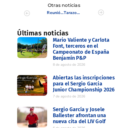
Otras noticias
Reunión de Presidentes de Federaciones Autonómicas de Golf en la RFEG
Tarazona finaliza en la quinta plaza en el Puntuable Nacional Senior celebrado en El Bosque
Últimas noticias
Mario Valiente y Carlota
Font, terceros en el
Campeonato de España
Benjamín P&P
8 de agosto de 2026
Abiertas las inscripciones
para el Sergio Garcia
Junior Championship 2026
7 de agosto de 2026
Sergio García y Josele
Ballester afrontan una
nueva cita del LIV Golf