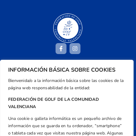
INFORMACIÓN BÁSICA SOBRE COOKIES
Dirección
Centre de L´Esport, Carrer d'Isaac Peral i
Bienvenida/o a la información básica sobre las cookies de la
Caballero, Nº 5, Despachos 2 y 3, 46980,
página web responsabilidad de la entidad:
Valencia
FEDERACIÓN DE GOLF DE LA COMUNIDAD
Teléfono
VALENCIANA
+34 961 367 799
Una cookie o galleta informática es un pequeño archivo de
Email
información que se guarda en tu ordenador, “smartphone”
federacion@golfcv.com
o tableta cada vez que visitas nuestra página web. Algunas