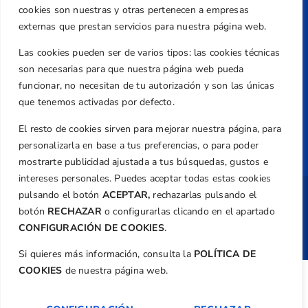
Aviso Legal
cookies son nuestras y otras pertenecen a empresas
externas que prestan servicios para nuestra página web.
Política de Privacidad
Transparencia
Las cookies pueden ser de varios tipos: las cookies técnicas
son necesarias para que nuestra página web pueda
Normativa
funcionar, no necesitan de tu autorización y son las únicas
Federación
que tenemos activadas por defecto.
Revista
El resto de cookies sirven para mejorar nuestra página, para
personalizarla en base a tus preferencias, o para poder
mostrarte publicidad ajustada a tus búsquedas, gustos e
intereses personales. Puedes aceptar todas estas cookies
pulsando el botón
ACEPTAR,
rechazarlas pulsando el
Copyright ©
Federación de Golf de la
botón
RECHAZAR
o configurarlas clicando en el apartado
Comunitat Valenciana
| Diseño:
TecnoQuatre
CONFIGURACIÓN DE COOKIES
.
Si quieres más información, consulta la
POLÍTICA DE
COOKIES
de nuestra página web.