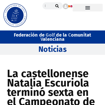
Federación de
Golf
de la
C
omunitat
V
alenciana
Noticias
La castellonense
Natalia Escuriola
terminó sexta en
el Campeonato de