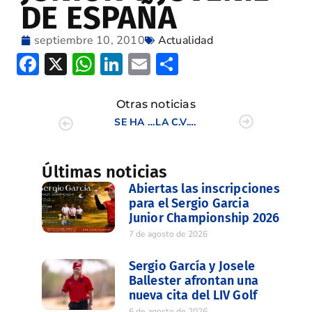
DE ESPAÑA
septiembre 10, 2010
Actualidad
Facebook
X
WhatsApp
LinkedIn
Email
Compartir
Otras noticias
SE HA PRESENTADO EL TROFEO “APPROACH POR LA SOLIDARIDAD”
LA C.V. SUBCAMPEONA DE ESPAÑA INTERTERRITORIAL JUNIOR Y JUVENIL
Últimas noticias
Abiertas las inscripciones
para el Sergio Garcia
Junior Championship 2026
7 de agosto de 2026
Sergio García y Josele
Ballester afrontan una
nueva cita del LIV Golf
6 de agosto de 2026