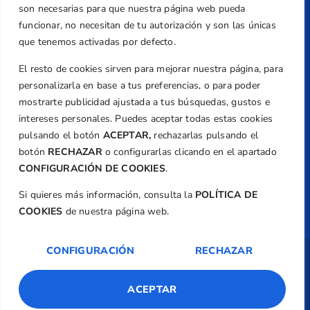
+34 961 367 799
son necesarias para que nuestra página web pueda
Email
funcionar, no necesitan de tu autorización y son las únicas
federacion@golfcv.com
que tenemos activadas por defecto.
El resto de cookies sirven para mejorar nuestra página, para
Aviso Legal
personalizarla en base a tus preferencias, o para poder
Política de Privacidad
mostrarte publicidad ajustada a tus búsquedas, gustos e
Transparencia
intereses personales. Puedes aceptar todas estas cookies
Normativa
pulsando el botón
ACEPTAR,
rechazarlas pulsando el
botón
RECHAZAR
o configurarlas clicando en el apartado
Federación
CONFIGURACIÓN DE COOKIES
.
Revista
Si quieres más información, consulta la
POLÍTICA DE
COOKIES
de nuestra página web.
CONFIGURACIÓN
RECHAZAR
Copyright ©
Federación de Golf de la
Comunitat Valenciana
| Diseño:
TecnoQuatre
ACEPTAR