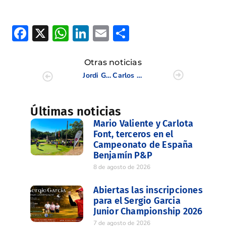
Facebook
X
WhatsApp
LinkedIn
Email
Compartir
Otras noticias
Jordi García del Moral suma su segunda victoria en el Circuito de Profesionales de la Comunidad Valenciana
Carlos Abril finaliza décimo en el Campeonato de España Sub 18. El catalán Víctor García se proclama campeón en Escorpión
Últimas noticias
Mario Valiente y Carlota
Font, terceros en el
Campeonato de España
Benjamín P&P
8 de agosto de 2026
Abiertas las inscripciones
para el Sergio Garcia
Junior Championship 2026
7 de agosto de 2026