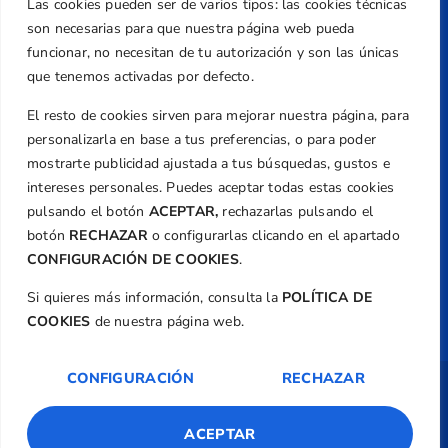
Las cookies pueden ser de varios tipos: las cookies técnicas
+34 961 367 799
son necesarias para que nuestra página web pueda
Email
funcionar, no necesitan de tu autorización y son las únicas
que tenemos activadas por defecto.
federacion@golfcv.com
El resto de cookies sirven para mejorar nuestra página, para
Aviso Legal
personalizarla en base a tus preferencias, o para poder
Política de Privacidad
mostrarte publicidad ajustada a tus búsquedas, gustos e
Transparencia
intereses personales. Puedes aceptar todas estas cookies
Normativa
pulsando el botón
ACEPTAR,
rechazarlas pulsando el
botón
RECHAZAR
o configurarlas clicando en el apartado
Federación
CONFIGURACIÓN DE COOKIES
.
Revista
Si quieres más información, consulta la
POLÍTICA DE
COOKIES
de nuestra página web.
CONFIGURACIÓN
RECHAZAR
Copyright ©
Federación de Golf de la
Comunitat Valenciana
| Diseño:
TecnoQuatre
ACEPTAR