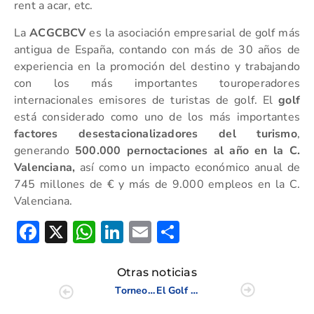
rent a acar, etc.
La
ACGCBCV
es la asociación empresarial de golf más
antigua de España, contando con más de 30 años de
experiencia en la promoción del destino y trabajando
con los más importantes touroperadores
internacionales emisores de turistas de golf. El
golf
está considerado como uno de los más importantes
factores desestacionalizadores del turismo
,
generando
500.000 pernoctaciones al año en la C.
Valenciana,
así como un impacto económico anual de
745 millones de € y más de 9.000 empleos en la C.
Valenciana.
Facebook
X
WhatsApp
LinkedIn
Email
Compartir
Otras noticias
Torneo Iniciate al Golf
El Golf español se solidariza con los afectados por la DANA