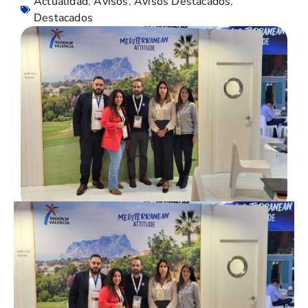
Actualidad
,
Avisos
,
Avisos Destacados
,
Destacados