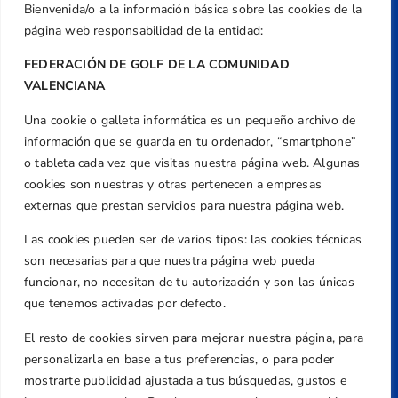
Bienvenida/o a la información básica sobre las cookies de la
página web responsabilidad de la entidad:
FEDERACIÓN DE GOLF DE LA COMUNIDAD
VALENCIANA
Una cookie o galleta informática es un pequeño archivo de
Dirección
información que se guarda en tu ordenador, “smartphone”
Centre de L´Esport, Carrer d'Isaac Peral i
o tableta cada vez que visitas nuestra página web. Algunas
Caballero, Nº 5, Despachos 2 y 3, 46980,
cookies son nuestras y otras pertenecen a empresas
Valencia
externas que prestan servicios para nuestra página web.
Teléfono
Las cookies pueden ser de varios tipos: las cookies técnicas
+34 961 367 799
son necesarias para que nuestra página web pueda
Email
funcionar, no necesitan de tu autorización y son las únicas
federacion@golfcv.com
que tenemos activadas por defecto.
El resto de cookies sirven para mejorar nuestra página, para
Aviso Legal
personalizarla en base a tus preferencias, o para poder
Política de Privacidad
mostrarte publicidad ajustada a tus búsquedas, gustos e
Transparencia