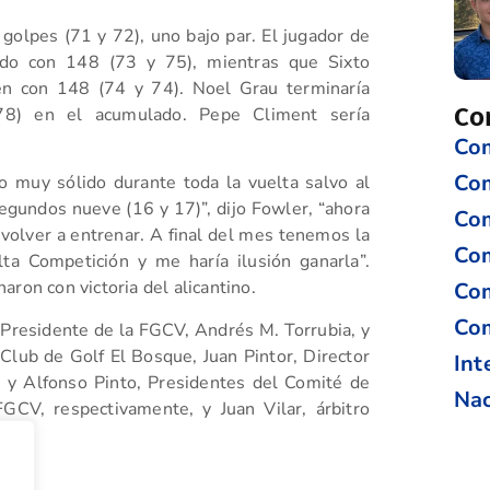
lpes (71 y 72), uno bajo par. El jugador de
undo con 148 (73 y 75), mientras que Sixto
én con 148 (74 y 74). Noel Grau terminaría
Co
78) en el acumulado. Pepe Climent sería
Com
Co
o muy sólido durante toda la vuelta salvo al
egundos nueve (16 y 17)”, dijo Fowler, “ahora
Com
 volver a entrenar. A final del mes tenemos la
Com
ta Competición y me haría ilusión ganarla”.
ron con victoria del alicantino.
Com
Com
 Presidente de la FGCV, Andrés M. Torrubia, y
 Club de Golf El Bosque, Juan Pintor, Director
Int
 y Alfonso Pinto, Presidentes del Comité de
Nac
GCV, respectivamente, y Juan Vilar, árbitro