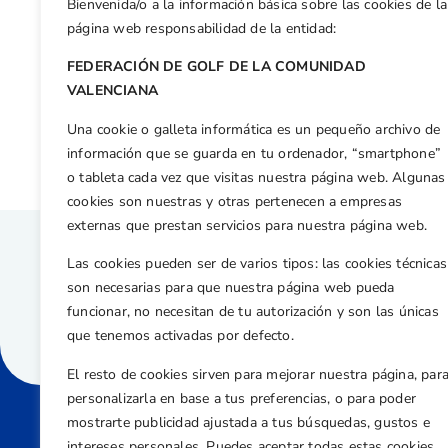
Bienvenida/o a la información básica sobre las cookies de la
Facebook
X
WhatsApp
LinkedIn
Email
Compar
página web responsabilidad de la entidad:
FEDERACIÓN DE GOLF DE LA COMUNIDAD
Otras n
VALENCIANA
Fowler, Grau y Climent, lideran el Campeonato Masculino de la Comunidad Valenciana
Una cookie o galleta informática es un pequeño archivo de
información que se guarda en tu ordenador, “smartphone”
o tableta cada vez que visitas nuestra página web. Algunas
cookies son nuestras y otras pertenecen a empresas
externas que prestan servicios para nuestra página web.
Las cookies pueden ser de varios tipos: las cookies técnicas
son necesarias para que nuestra página web pueda
funcionar, no necesitan de tu autorización y son las únicas
que tenemos activadas por defecto.
El resto de cookies sirven para mejorar nuestra página, par
personalizarla en base a tus preferencias, o para poder
mostrarte publicidad ajustada a tus búsquedas, gustos e
intereses personales. Puedes aceptar todas estas cookies