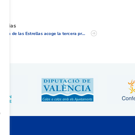
tir
oticias
Masía de las Estrellas acoge la tercera prueba del Circuito de Pitch & Putt de la CV
a