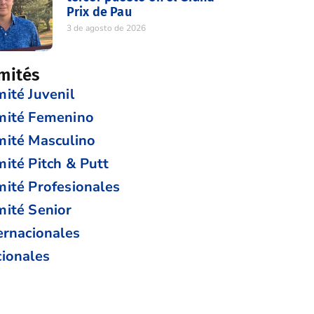
Prix de Pau
3 de agosto de 2026
mités
ité Juvenil
mité Femenino
ité Masculino
ité Pitch & Putt
ité Profesionales
ité Senior
ernacionales
ionales