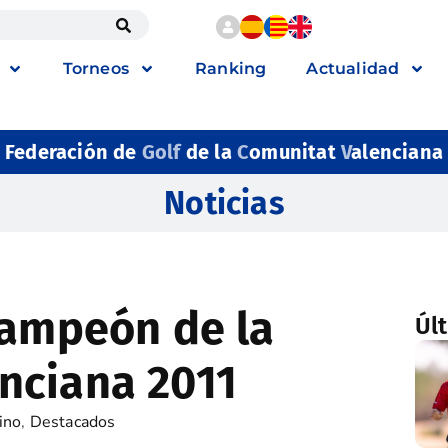
Torneos
Ranking
Actualidad
Federación de
Golf
de la
C
omunitat
V
alenciana
Noticias
Campeón de la
Úl
nciana 2011
ino
,
Destacados