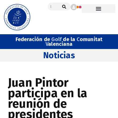
Federación de
Golf
de la
C
omunitat
V
alenciana
Noticias
Juan Pintor
participa en la
reunión de
presidentes