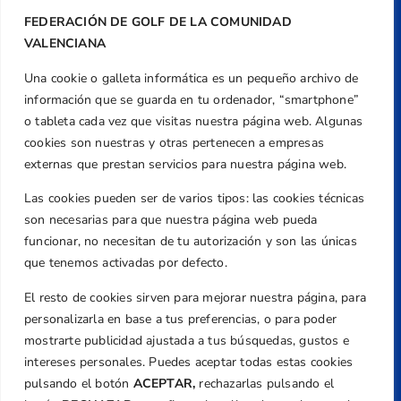
FEDERACIÓN DE GOLF DE LA COMUNIDAD
VALENCIANA
Una cookie o galleta informática es un pequeño archivo de
Dirección
información que se guarda en tu ordenador, “smartphone”
Centre de L´Esport, Carrer d'Isaac Peral i
o tableta cada vez que visitas nuestra página web. Algunas
Caballero, Nº 5, Despachos 2 y 3, 46980,
cookies son nuestras y otras pertenecen a empresas
Valencia
externas que prestan servicios para nuestra página web.
Teléfono
Las cookies pueden ser de varios tipos: las cookies técnicas
+34 961 367 799
son necesarias para que nuestra página web pueda
Email
funcionar, no necesitan de tu autorización y son las únicas
federacion@golfcv.com
que tenemos activadas por defecto.
El resto de cookies sirven para mejorar nuestra página, para
Aviso Legal
personalizarla en base a tus preferencias, o para poder
Política de Privacidad
mostrarte publicidad ajustada a tus búsquedas, gustos e
Transparencia
intereses personales. Puedes aceptar todas estas cookies
Normativa
pulsando el botón
ACEPTAR,
rechazarlas pulsando el