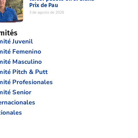
Prix de Pau
3 de agosto de 2026
mités
ité Juvenil
mité Femenino
ité Masculino
ité Pitch & Putt
ité Profesionales
ité Senior
ernacionales
ionales