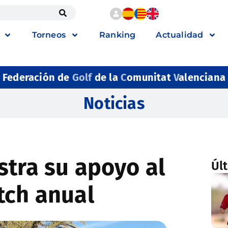
Torneos
Ranking
Actualidad
Federación de
Golf
de la
C
omunitat
V
alenciana
Noticias
stra su apoyo al
Úl
tch anual