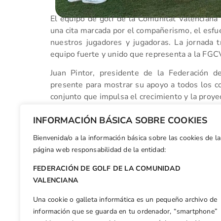
El equipo de golf de la Comunitat Valenciana 
una cita marcada por el compañerismo, el esfuer
nuestros jugadores y jugadoras. La jornada 
equipo fuerte y unido que representa a la FG
Juan Pintor, presidente de la Federación 
presente para mostrar su apoyo a todos los co
conjunto que impulsa el crecimiento y la proye
Un encuentro que, una vez más, pone en valo
INFORMACIÓN BÁSICA SOBRE COOKIES
seguir trabajando por el desarrollo de nuestro
Bienvenida/o a la información básica sobre las cookies de la
Facebook
X
WhatsApp
LinkedIn
Email
Compar
página web responsabilidad de la entidad:
FEDERACIÓN DE GOLF DE LA COMUNIDAD
Otras n
VALENCIANA
La FGCV, referente en innovación deportiva
Una cookie o galleta informática es un pequeño archivo de
información que se guarda en tu ordenador, “smartphone”