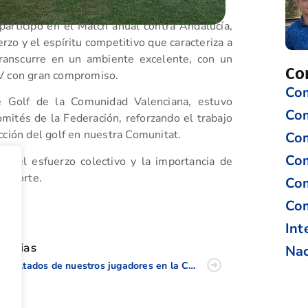
participó en el Match anual contra Andalucía,
zo y el espíritu competitivo que caracteriza a
transcurre en un ambiente excelente, con un
Co
CV con gran compromiso.
Com
de Golf de la Comunidad Valenciana, estuvo
Co
mités de la Federación, reforzando el trabajo
cción del golf en nuestra Comunitat.
Com
Com
r el esfuerzo colectivo y la importancia de
 deporte.
Com
tir
Com
Int
oticias
Nac
Resultados de nuestros jugadores en la Copa Baleares