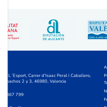
a
A
ón
 de L´Esport, Carrer d'Isaac Peral i Caballero,
P
 Despachos 2 y 3, 46980, Valencia
T
N
61 367 799
F