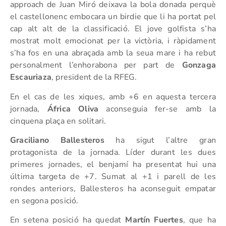
approach de Juan Miró deixava la bola donada perquè
el castellonenc embocara un birdie que li ha portat pel
cap alt alt de la classificació. El jove golfista s’ha
mostrat molt emocionat per la victòria, i ràpidament
s’ha fos en una abraçada amb la seua mare i ha rebut
personalment l’enhorabona per part de
Gonzaga
Escauriaza
, president de la RFEG.
En el cas de les xiques, amb +6 en aquesta tercera
jornada,
África Oliva
aconseguia fer-se amb la
cinquena plaça en solitari.
Graciliano Ballesteros
ha sigut l’altre gran
protagonista de la jornada. Líder durant les dues
primeres jornades, el benjamí ha presentat hui una
última targeta de +7. Sumat al +1 i parell de les
rondes anteriors, Ballesteros ha aconseguit empatar
en segona posició.
En setena posició ha quedat
Martín Fuertes
, que ha