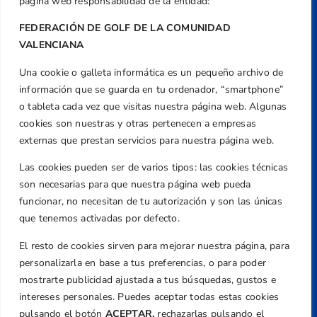
página web responsabilidad de la entidad:
FEDERACIÓN DE GOLF DE LA COMUNIDAD
VALENCIANA
Una cookie o galleta informática es un pequeño archivo de
Dirección
información que se guarda en tu ordenador, “smartphone”
Centre de L´Esport, Carrer d'Isaac Peral i
o tableta cada vez que visitas nuestra página web. Algunas
Caballero, Nº 5, Despachos 2 y 3, 46980,
cookies son nuestras y otras pertenecen a empresas
Valencia
externas que prestan servicios para nuestra página web.
Teléfono
Las cookies pueden ser de varios tipos: las cookies técnicas
+34 961 367 799
son necesarias para que nuestra página web pueda
Email
funcionar, no necesitan de tu autorización y son las únicas
federacion@golfcv.com
que tenemos activadas por defecto.
El resto de cookies sirven para mejorar nuestra página, para
Aviso Legal
personalizarla en base a tus preferencias, o para poder
Política de Privacidad
mostrarte publicidad ajustada a tus búsquedas, gustos e
Transparencia
intereses personales. Puedes aceptar todas estas cookies
Normativa
pulsando el botón
ACEPTAR,
rechazarlas pulsando el