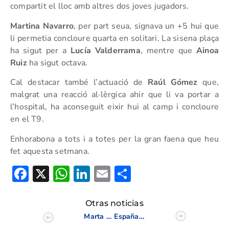
compartit el lloc amb altres dos joves jugadors.
Martina Navarro
, per part seua, signava un +5 hui que
li permetia concloure quarta en solitari. La sisena plaça
ha sigut per a
Lucía Valderrama
, mentre que
Ainoa
Ruiz
ha sigut octava.
Cal destacar també l’actuació de
Raúl Gómez
que,
malgrat una reacció al·lèrgica ahir que li va portar a
l’hospital, ha aconseguit eixir hui al camp i concloure
en el T9.
Enhorabona a tots i a totes per la gran faena que heu
fet aquesta setmana.
Facebook
X
WhatsApp
LinkedIn
Email
Compartir
Otras noticias
Marta Pérez ganadora del Santander Golf Tour de Burgos
España cae ante Escocia en cuartos de final del Europeo Absoluto Femenino por Equipos