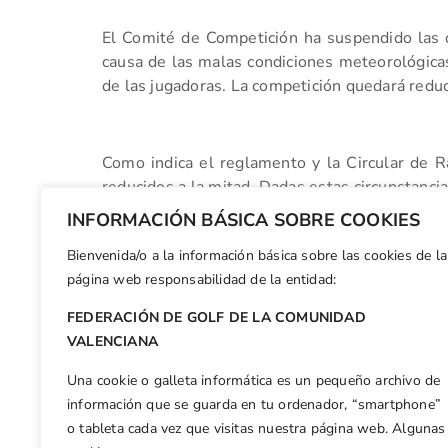
El Comité de Competición ha suspendido las 
causa de las malas condiciones meteorológica
de las jugadoras. La competición quedará reduc
Como indica el reglamento y la Circular de R
reducidos a la mitad. Dadas estas circunstanci
está valorando la posibilidad de incluir un nu
INFORMACIÓN BÁSICA SOBRE COOKIES
2023, un hecho que, de producirse, se comunica
Bienvenida/o a la información básica sobre las cookies de la
Facebook
X
WhatsApp
LinkedIn
Email
Compar
página web responsabilidad de la entidad:
FEDERACIÓN DE GOLF DE LA COMUNIDAD
Otras n
VALENCIANA
Resultados 1/6 Puntuable de Pitch & Putt de la CV Diputación de Alicante
Una cookie o galleta informática es un pequeño archivo de
información que se guarda en tu ordenador, “smartphone”
o tableta cada vez que visitas nuestra página web. Algunas