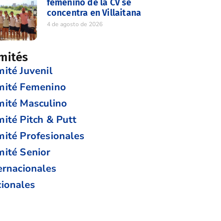
femenino de la CV se
concentra en Villaitana
4 de agosto de 2026
mités
ité Juvenil
mité Femenino
ité Masculino
ité Pitch & Putt
ité Profesionales
ité Senior
ernacionales
ionales