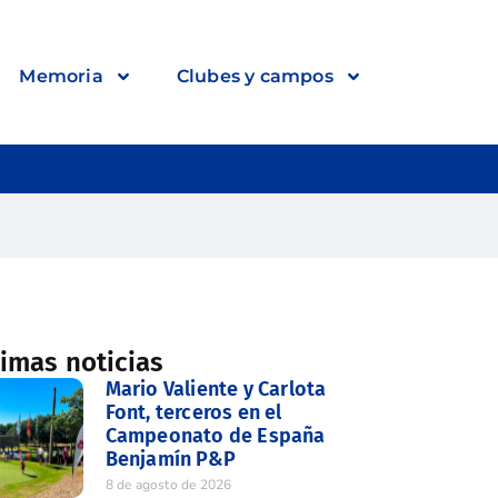
Memoria
Clubes y campos
timas noticias
Mario Valiente y Carlota
Font, terceros en el
Campeonato de España
Benjamín P&P
8 de agosto de 2026