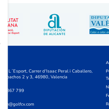
a
A
ón
 de L´Esport, Carrer d'Isaac Peral i Caballero,
P
 Despachos 2 y 3, 46980, Valencia
T
N
61 367 799
F
acion@golfcv.com
R