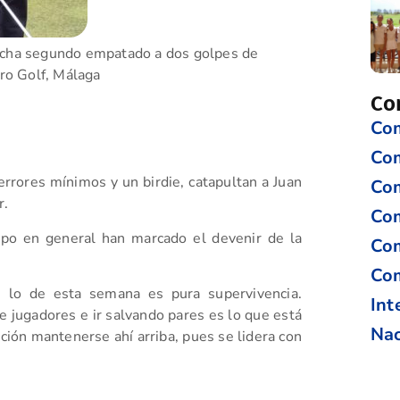
rcha segundo empatado a dos golpes de
ro Golf, Málaga
Co
Com
Co
rrores mínimos y un birdie, catapultan a Juan
Com
r.
Com
mpo en general han marcado el devenir de la
Com
Com
 lo de esta semana es pura supervivencia.
Int
 jugadores e ir salvando pares es lo que está
Nac
ción mantenerse ahí arriba, pues se lidera con