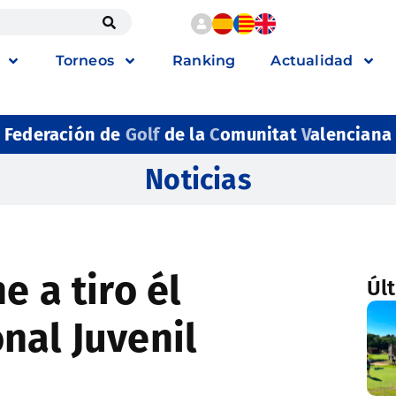
Torneos
Ranking
Actualidad
Federación de
Golf
de la
C
omunitat
V
alenciana
Noticias
e a tiro él
Úl
nal Juvenil