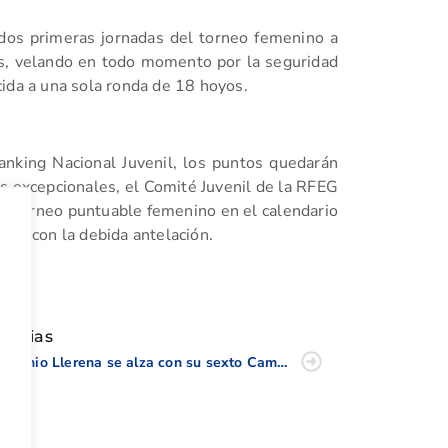
dos primeras jornadas del torneo femenino a
s, velando en todo momento por la seguridad
ida a una sola ronda de 18 hoyos.
anking Nacional Juvenil, los puntos quedarán
as excepcionales, el Comité Juvenil de la RFEG
evo torneo puntuable femenino en el calendario
ría con la debida antelación.
tir
oticias
Antonio Llerena se alza con su sexto Campeonato de España de Golf Adaptado