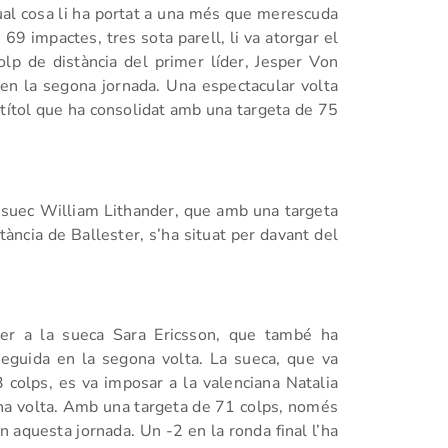
al cosa li ha portat a una més que merescuda
 69 impactes, tres sota parell, li va atorgar el
colp de distància del primer líder, Jesper Von
en la segona jornada. Una espectacular volta
 títol que ha consolidat amb una targeta de 75
al suec William Lithander, que amb una targeta
ància de Ballester, s’ha situat per davant del
 per a la sueca Sara Ericsson, que també ha
seguida en la segona volta. La sueca, que va
3 colps, es va imposar a la valenciana Natalia
ona volta. Amb una targeta de 71 colps, només
n aquesta jornada. Un -2 en la ronda final l’ha