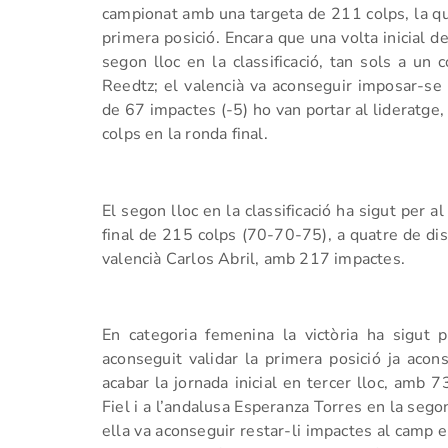
campionat amb una targeta de 211 colps, la qu
primera posició. Encara que una volta inicial de
segon lloc en la classificació, tan sols a un 
Reedtz; el valencià va aconseguir imposar-se 
de 67 impactes (-5) ho van portar al lideratge,
colps en la ronda final.
El segon lloc en la classificació ha sigut per 
final de 215 colps (70-70-75), a quatre de dist
valencià Carlos Abril, amb 217 impactes.
En categoria femenina la victòria ha sigut
aconseguit validar la primera posició ja acon
acabar la jornada inicial en tercer lloc, amb 7
Fiel i a l’andalusa Esperanza Torres en la seg
ella va aconseguir restar-li impactes al camp e