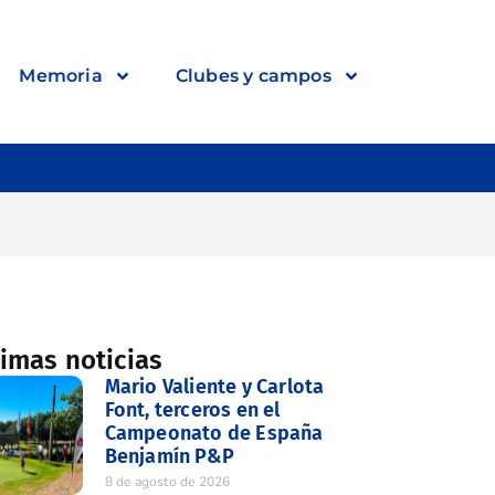
Memoria
Clubes y campos
timas noticias
Mario Valiente y Carlota
Font, terceros en el
Campeonato de España
Benjamín P&P
8 de agosto de 2026