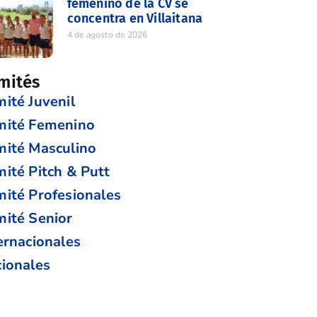
femenino de la CV se
concentra en Villaitana
4 de agosto de 2026
mités
ité Juvenil
mité Femenino
ité Masculino
ité Pitch & Putt
ité Profesionales
ité Senior
ernacionales
ionales