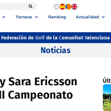
Torneos
Ranking
Actualidad
Federación de
Golf
de la
C
omunitat
V
alenciana
Noticias
 y Sara Ericsson
Úl
III Campeonato