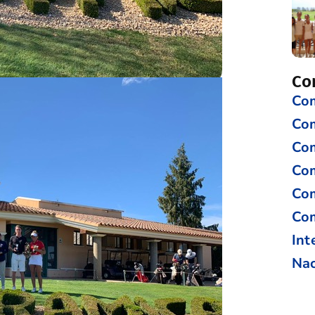
Co
Com
Co
Com
Com
Com
Com
Int
Nac