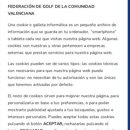
FEDERACIÓN DE GOLF DE LA COMUNIDAD
VALENCIANA
Una cookie o galleta informática es un pequeño archivo de
Dirección
información que se guarda en tu ordenador, “smartphone”
Centre de L´Esport, Carrer d'Isaac Peral i
o tableta cada vez que visitas nuestra página web. Algunas
Caballero, Nº 5, Despachos 2 y 3, 46980,
cookies son nuestras y otras pertenecen a empresas
Valencia
externas que prestan servicios para nuestra página web.
Teléfono
Las cookies pueden ser de varios tipos: las cookies técnicas
+34 961 367 799
son necesarias para que nuestra página web pueda
Email
funcionar, no necesitan de tu autorización y son las únicas
que tenemos activadas por defecto.
federacion@golfcv.com
El resto de cookies sirven para mejorar nuestra página, para
Aviso Legal
personalizarla en base a tus preferencias, o para poder
Política de Privacidad
mostrarte publicidad ajustada a tus búsquedas, gustos e
Transparencia
intereses personales. Puedes aceptar todas estas cookies
Normativa
pulsando el botón
ACEPTAR,
rechazarlas pulsando el