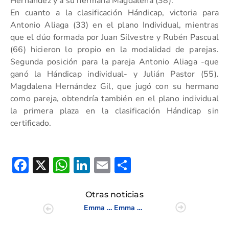
Hernández y a su hermana Magdalena (38).
En cuanto a la clasificación Hándicap, victoria para
Antonio Aliaga (33) en el plano Individual, mientras
que el dúo formada por Juan Silvestre y Rubén Pascual
(66) hicieron lo propio en la modalidad de parejas.
Segunda posición para la pareja Antonio Aliaga -que
ganó la Hándicap individual- y Julián Pastor (55).
Magdalena Hernández Gil, que jugó con su hermano
como pareja, obtendría también en el plano individual
la primera plaza en la clasificación Hándicap sin
certificado.
Facebook
X
WhatsApp
LinkedIn
Email
Compartir
Otras noticias
Emma Bortos y Rodrigo Llorca dominan la tabla tras la J.2 del Campeonato Juvenil Match Play de la CV
Emma Bortos y Rodrigo Llorca se alzan con el Campeonato Juvenil Match Play de la CV