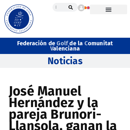
Federación de
Golf
de la
C
omunitat
V
alenciana
Noticias
José Manuel
Hernández y la
pareja Brunori-
Llansola, ganan la