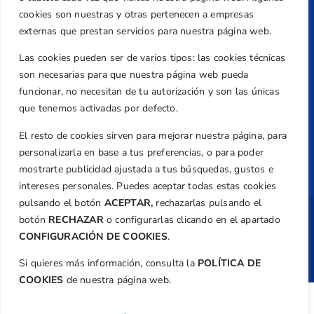
cookies son nuestras y otras pertenecen a empresas
Aviso Legal
externas que prestan servicios para nuestra página web.
Política de Privacidad
Las cookies pueden ser de varios tipos: las cookies técnicas
Transparencia
son necesarias para que nuestra página web pueda
Normativa
funcionar, no necesitan de tu autorización y son las únicas
que tenemos activadas por defecto.
Federación
El resto de cookies sirven para mejorar nuestra página, para
Revista
personalizarla en base a tus preferencias, o para poder
mostrarte publicidad ajustada a tus búsquedas, gustos e
intereses personales. Puedes aceptar todas estas cookies
pulsando el botón
ACEPTAR,
rechazarlas pulsando el
botón
RECHAZAR
o configurarlas clicando en el apartado
Copyright ©
Federación de Golf de la
Comunitat Valenciana
| Diseño:
TecnoQuatre
CONFIGURACIÓN DE COOKIES
.
Si quieres más información, consulta la
POLÍTICA DE
COOKIES
de nuestra página web.