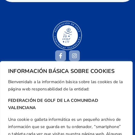
INFORMACIÓN BÁSICA SOBRE COOKIES
Dirección
Bienvenida/o a la información básica sobre las cookies de la
Centre de L´Esport, Carrer d'Isaac Peral i
página web responsabilidad de la entidad:
Caballero, Nº 5, Despachos 2 y 3, 46980,
Valencia
FEDERACIÓN DE GOLF DE LA COMUNIDAD
VALENCIANA
Teléfono
+34 961 367 799
Una cookie o galleta informática es un pequeño archivo de
Email
información que se guarda en tu ordenador, “smartphone”
o tableta cada vez que visitas nuestra página web. Algunas
federacion@golfcv.com