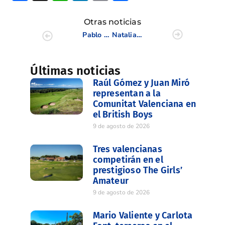
Otras noticias
Pablo Tejada y Manuel Quixal revalidan título en el Campeonato Dobles de P&P de la CV
Natalia Escuriola acaricia la victoria en el Campeonato de España de Profesionales Femenino
Últimas noticias
Raúl Gómez y Juan Miró
representan a la
Comunitat Valenciana en
el British Boys
9 de agosto de 2026
Tres valencianas
competirán en el
prestigioso The Girls’
Amateur
9 de agosto de 2026
Mario Valiente y Carlota