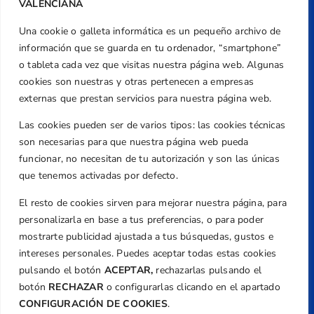
VALENCIANA
Una cookie o galleta informática es un pequeño archivo de
Dirección
información que se guarda en tu ordenador, “smartphone”
Centre de L´Esport, Carrer d'Isaac Peral i
o tableta cada vez que visitas nuestra página web. Algunas
Caballero, Nº 5, Despachos 2 y 3, 46980,
cookies son nuestras y otras pertenecen a empresas
Valencia
externas que prestan servicios para nuestra página web.
Teléfono
Las cookies pueden ser de varios tipos: las cookies técnicas
+34 961 367 799
son necesarias para que nuestra página web pueda
Email
funcionar, no necesitan de tu autorización y son las únicas
federacion@golfcv.com
que tenemos activadas por defecto.
El resto de cookies sirven para mejorar nuestra página, para
Aviso Legal
personalizarla en base a tus preferencias, o para poder
Política de Privacidad
mostrarte publicidad ajustada a tus búsquedas, gustos e
Transparencia
intereses personales. Puedes aceptar todas estas cookies
Normativa
pulsando el botón
ACEPTAR,
rechazarlas pulsando el
botón
RECHAZAR
o configurarlas clicando en el apartado
Federación
CONFIGURACIÓN DE COOKIES
.