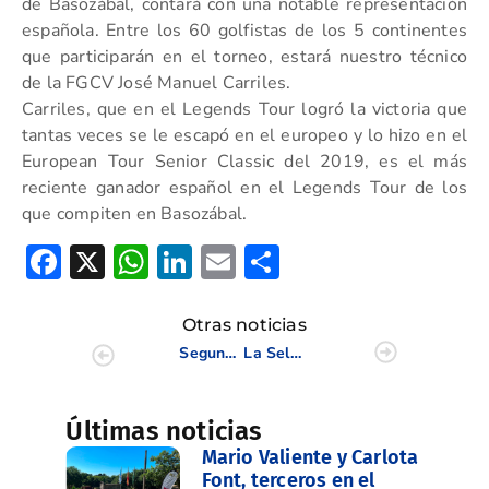
de Basozábal, contará con una notable representación
española. Entre los 60 golfistas de los 5 continentes
que participarán en el torneo, estará nuestro técnico
de la FGCV José Manuel Carriles.
Carriles, que en el Legends Tour logró la victoria que
tantas veces se le escapó en el europeo y lo hizo en el
European Tour Senior Classic del 2019, es el más
reciente ganador español en el Legends Tour de los
que compiten en Basozábal.
Facebook
X
WhatsApp
LinkedIn
Email
Compartir
Otras noticias
Segunda jornada de la Liguilla Sénior en Las Ramblas
La Selección Valenciana Femenina S16 luchará por las medallas
Últimas noticias
Mario Valiente y Carlota
Font, terceros en el