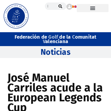
Federación de
Golf
de la
C
omunitat
V
alenciana
Noticias
José Manuel
Carriles acude a la
European Legends
Cup