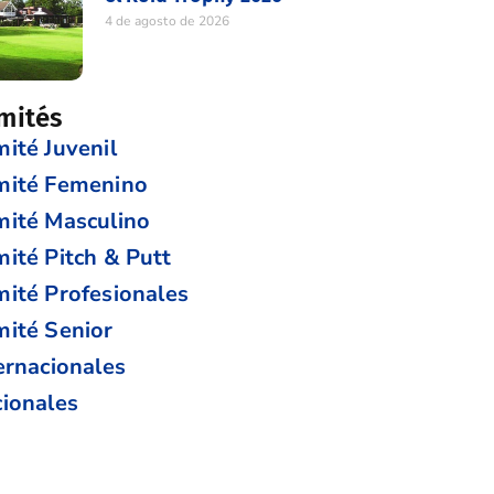
4 de agosto de 2026
mités
ité Juvenil
mité Femenino
ité Masculino
ité Pitch & Putt
ité Profesionales
ité Senior
ernacionales
ionales