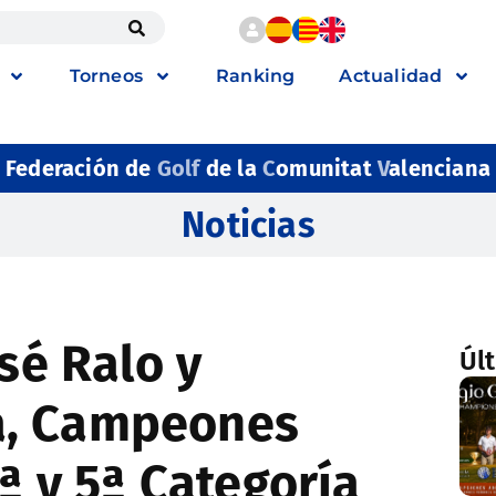
Torneos
Ranking
Actualidad
Federación de
Golf
de la
C
omunitat
V
alenciana
Noticias
osé Ralo y
Úl
a, Campeones
4ª y 5ª Categoría