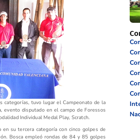
Co
Com
Co
Com
Com
Com
Com
s categorías, tuvo lugar el Campeonato de la
Int
a, evento disputado en el campo de Foressos
Nac
odalidad Individual Medal Play, Scratch.
 en su tercera categoría con cinco golpes de
León. Bosca empleó rondas de 84 y 85 golpes