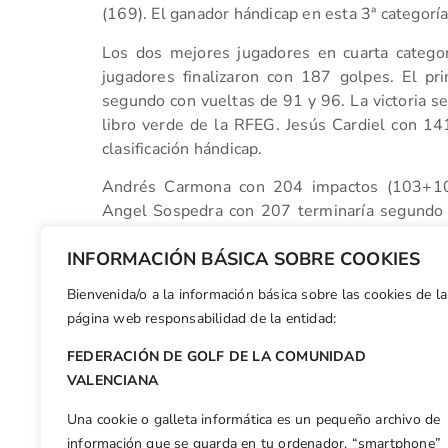
(169). El ganador hándicap en esta 3ª categor
Los dos mejores jugadores en cuarta catego
jugadores finalizaron con 187 golpes. El p
segundo con vueltas de 91 y 96. La victoria se
libro verde de la RFEG. Jesús Cardiel con 141
clasificación hándicap.
Andrés Carmona con 204 impactos (103+101)
Angel Sospedra con 207 terminaría segundo
campeonato hándicap.
INFORMACIÓN BÁSICA SOBRE COOKIES
Bienvenida/o a la información básica sobre las cookies de la
Facebook
X
WhatsApp
LinkedIn
Email
Compar
página web responsabilidad de la entidad:
FEDERACIÓN DE GOLF DE LA COMUNIDAD
Otras n
VALENCIANA
El Open de España abre el telón con espectaculares golpes de exhibición
Una cookie o galleta informática es un pequeño archivo de
información que se guarda en tu ordenador, “smartphone”