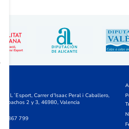
a
A
ón
 de L´Esport, Carrer d'Isaac Peral i Caballero,
P
 Despachos 2 y 3, 46980, Valencia
T
N
61 367 799
F