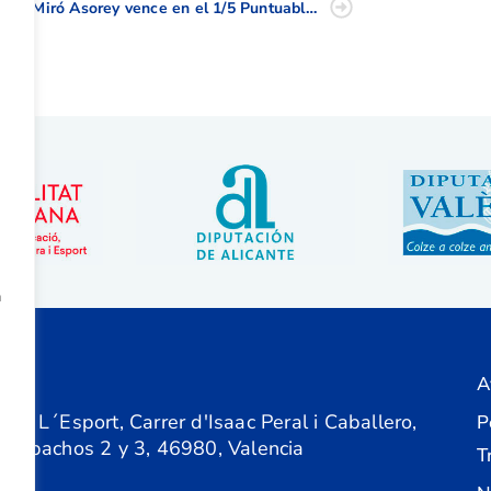
Juan Miró Asorey vence en el 1/5 Puntuable P&P C.V.
a
A
ón
 de L´Esport, Carrer d'Isaac Peral i Caballero,
P
 Despachos 2 y 3, 46980, Valencia
T