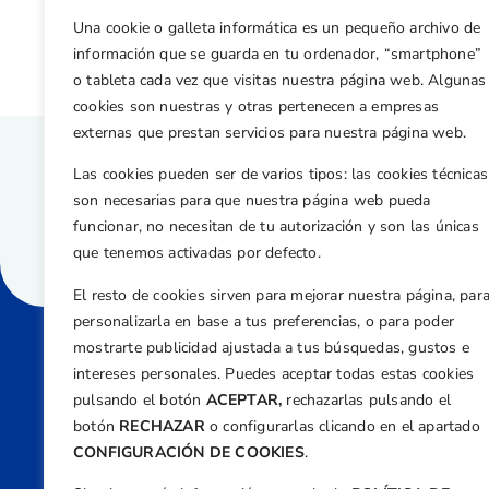
Jorge García Comín cuarto en el Cto España Ind Senior Masculino
Una cookie o galleta informática es un pequeño archivo de
información que se guarda en tu ordenador, “smartphone”
o tableta cada vez que visitas nuestra página web. Algunas
cookies son nuestras y otras pertenecen a empresas
externas que prestan servicios para nuestra página web.
Las cookies pueden ser de varios tipos: las cookies técnicas
son necesarias para que nuestra página web pueda
funcionar, no necesitan de tu autorización y son las únicas
que tenemos activadas por defecto.
El resto de cookies sirven para mejorar nuestra página, par
personalizarla en base a tus preferencias, o para poder
mostrarte publicidad ajustada a tus búsquedas, gustos e
intereses personales. Puedes aceptar todas estas cookies
Direcci
pulsando el botón
ACEPTAR,
rechazarlas pulsando el
Centre
botón
RECHAZAR
o configurarlas clicando en el apartado
Nº 5,
CONFIGURACIÓN DE COOKIES
.
Teléfono