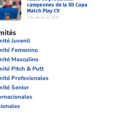
campeones de la XII Copa
Match Play CV
2 de agosto de 2026
mités
ité Juvenil
mité Femenino
ité Masculino
ité Pitch & Putt
ité Profesionales
ité Senior
ernacionales
ionales