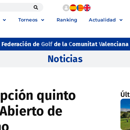
Torneos
Ranking
Actualidad
Federación de
Golf
de la
C
omunitat
V
alenciana
Noticias
epción quinto
Úl
Abierto de
no