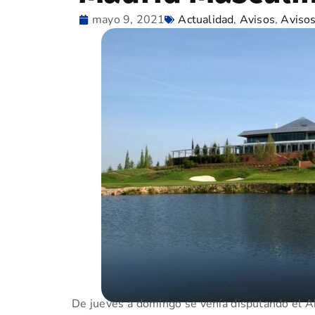
mayo 9, 2021
Actualidad
,
Avisos
,
Aviso
De jueves a domingo se venía disputando el Ab