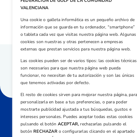
FEDERACIÓN DE GOLF DE LA COMUNIDAD
Otras n
VALENCIANA
Destacada presencia valenciana en el XVII Absoluto de Castilla La Mancha
Una cookie o galleta informática es un pequeño archivo de
información que se guarda en tu ordenador, “smartphone”
o tableta cada vez que visitas nuestra página web. Algunas
cookies son nuestras y otras pertenecen a empresas
externas que prestan servicios para nuestra página web.
Las cookies pueden ser de varios tipos: las cookies técnicas
son necesarias para que nuestra página web pueda
funcionar, no necesitan de tu autorización y son las únicas
que tenemos activadas por defecto.
El resto de cookies sirven para mejorar nuestra página, par
personalizarla en base a tus preferencias, o para poder
mostrarte publicidad ajustada a tus búsquedas, gustos e
intereses personales. Puedes aceptar todas estas cookies
Direcci
pulsando el botón
ACEPTAR,
rechazarlas pulsando el
Centre
botón
RECHAZAR
o configurarlas clicando en el apartado
Nº 5,