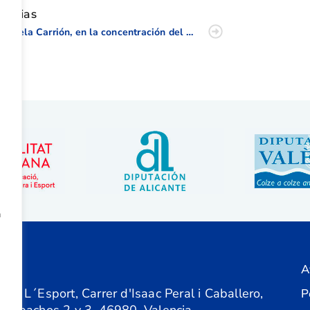
oticias
Daniela Carrión, en la concentración del Grupo de Trabajo Femenino de la RFEG
a
A
ón
 de L´Esport, Carrer d'Isaac Peral i Caballero,
P
 Despachos 2 y 3, 46980, Valencia