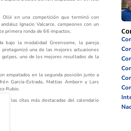
s Ollé en una competición que terminó con
l andaluz Ignacio Valcarce, campeones con un
Co
nte primera ronda de 66 impactos.
Com
ada bajo la modalidad Greensome, la pareja
Co
 protagonizó una de las mejores actuaciones
3 golpes, uno de los mejores resultados de la
Com
Com
ron empatados en la segunda posición junto a
Com
frén García-Estrada, Mattias Amborn y Lars
Com
ez-Rubio.
Int
a de las citas más destacadas del calendario
Nac
tir