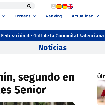
Torneos
Ranking
Actualidad
Federación de
Golf
de la
C
omunitat
V
alenciana
Noticias
mín, segundo en
Úl
les Senior