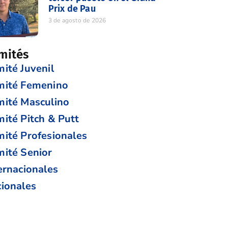
Prix de Pau
3 de agosto de 2026
mités
ité Juvenil
mité Femenino
ité Masculino
ité Pitch & Putt
ité Profesionales
ité Senior
ernacionales
ionales