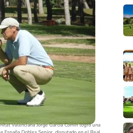
nitat Valenciana Jorge García Comín logró una
e España Dobles Senior, disputado en el Real