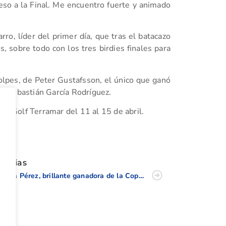
so a la Final. Me encuentro fuerte y animado
ro, líder del primer día, que tras el batacazo
, sobre todo con los tres birdies finales para
olpes, de Peter Gustafsson, el único que ganó
n Sebastián García Rodríguez.
de Golf Terramar del 11 al 15 de abril.
tir
oticias
Marta Pérez, brillante ganadora de la Copa S. M. La Reina 2016