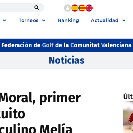
Torneos
Ranking
Actualidad
Federación de
Golf
de la
C
omunitat
V
alenciana
Noticias
 Moral, primer
Úl
cuito
culino Melía