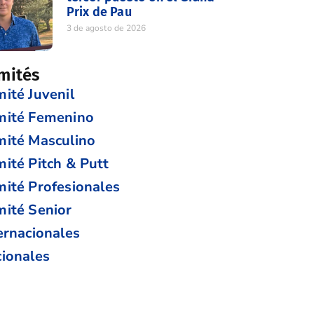
Prix de Pau
3 de agosto de 2026
mités
ité Juvenil
mité Femenino
ité Masculino
ité Pitch & Putt
ité Profesionales
ité Senior
ernacionales
ionales