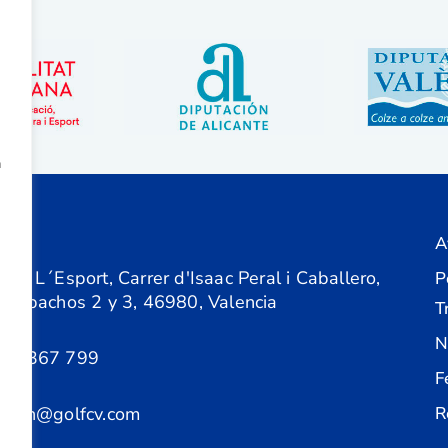
a
A
ón
 de L´Esport, Carrer d'Isaac Peral i Caballero,
P
 Despachos 2 y 3, 46980, Valencia
T
N
61 367 799
F
acion@golfcv.com
R