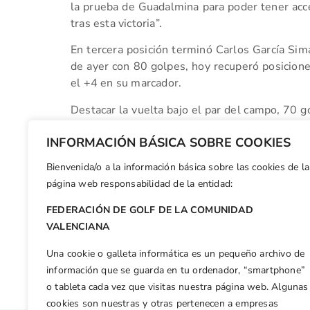
la prueba de Guadalmina para poder tener acce
tras esta victoria”.
En tercera posición terminó Carlos García Simar
de ayer con 80 golpes, hoy recuperó posiciones
el +4 en su marcador.
Destacar la vuelta bajo el par del campo, 70 g
al campo hoy y que terminó sexto empatado co
INFORMACIÓN BÁSICA SOBRE COOKIES
La próxima prueba del Circuito será en el Club 
Bienvenida/o a la información básica sobre las cookies de la
Facebook
X
WhatsApp
LinkedIn
Email
Compar
página web responsabilidad de la entidad:
FEDERACIÓN DE GOLF DE LA COMUNIDAD
Otras n
VALENCIANA
Thomas Artigas gana el II Puntuable Nacional de Pitch & Putt 2016
Una cookie o galleta informática es un pequeño archivo de
información que se guarda en tu ordenador, “smartphone”
o tableta cada vez que visitas nuestra página web. Algunas
cookies son nuestras y otras pertenecen a empresas