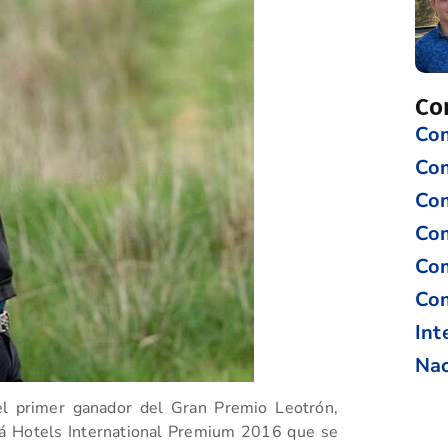
Co
Com
Co
Com
Com
Com
Com
Int
Nac
 el primer ganador del Gran Premio Leotrón,
liá Hotels International Premium 2016 que se