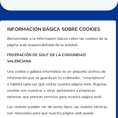
INFORMACIÓN BÁSICA SOBRE COOKIES
Bienvenida/o a la información básica sobre las cookies de la
página web responsabilidad de la entidad:
FEDERACIÓN DE GOLF DE LA COMUNIDAD
VALENCIANA
Una cookie o galleta informática es un pequeño archivo de
Dirección
información que se guarda en tu ordenador, “smartphone”
Centre de L´Esport, Carrer d'Isaac Peral i
o tableta cada vez que visitas nuestra página web. Algunas
Caballero, Nº 5, Despachos 2 y 3, 46980,
cookies son nuestras y otras pertenecen a empresas
Valencia
externas que prestan servicios para nuestra página web.
Teléfono
Las cookies pueden ser de varios tipos: las cookies técnicas
+34 961 367 799
son necesarias para que nuestra página web pueda