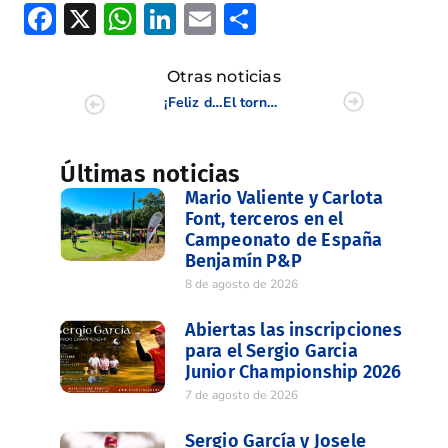
Facebook
X
WhatsApp
LinkedIn
Email
Compartir
Otras noticias
¡Feliz día de la madre!
El torneo Internacional Belga sub 14, cancelado
Últimas noticias
Mario Valiente y Carlota
Font, terceros en el
Campeonato de España
Benjamín P&P
8 de agosto de 2026
Abiertas las inscripciones
para el Sergio Garcia
Junior Championship 2026
7 de agosto de 2026
Sergio García y Josele