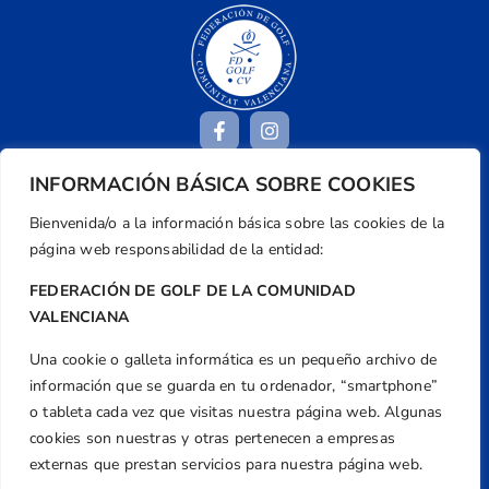
INFORMACIÓN BÁSICA SOBRE COOKIES
Dirección
Bienvenida/o a la información básica sobre las cookies de la
Centre de L´Esport, Carrer d'Isaac Peral i
página web responsabilidad de la entidad:
Caballero, Nº 5, Despachos 2 y 3, 46980,
FEDERACIÓN DE GOLF DE LA COMUNIDAD
Valencia
VALENCIANA
Teléfono
+34 961 367 799
Una cookie o galleta informática es un pequeño archivo de
información que se guarda en tu ordenador, “smartphone”
Email
o tableta cada vez que visitas nuestra página web. Algunas
federacion@golfcv.com
cookies son nuestras y otras pertenecen a empresas
Aviso Legal
externas que prestan servicios para nuestra página web.