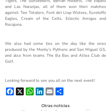
Tigers, The Sunseekers, Iberian Rockets, The Expats
and Las Naranjas, all of them won their matches
against: Tee Totalers, Font del Llop Wolves, Eurotoffs
Eagles, Cream of the Celts, Eclectic Amigos and
Rocajuna.
We also had some ties on the day like the ones
produced by the Monty’s Pythons and San Miguel GS,
and also from teams The Ba Bas and Altea Club de
Golf.
Looking forward to see you all on the next event!
Facebook
X
WhatsApp
LinkedIn
Email
Compartir
Otras noticias