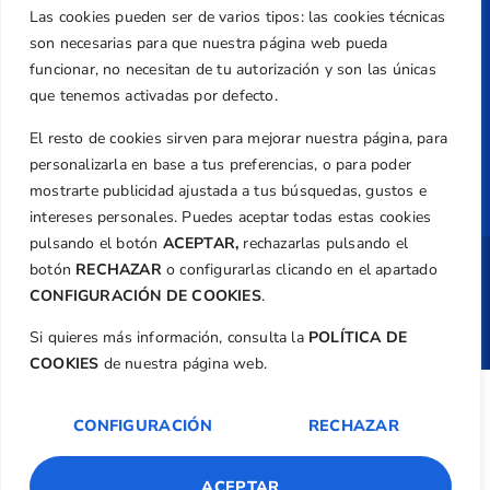
Política de Privacidad
Las cookies pueden ser de varios tipos: las cookies técnicas
Transparencia
son necesarias para que nuestra página web pueda
Normativa
funcionar, no necesitan de tu autorización y son las únicas
que tenemos activadas por defecto.
Federación
El resto de cookies sirven para mejorar nuestra página, para
Revista
personalizarla en base a tus preferencias, o para poder
mostrarte publicidad ajustada a tus búsquedas, gustos e
intereses personales. Puedes aceptar todas estas cookies
pulsando el botón
ACEPTAR,
rechazarlas pulsando el
botón
RECHAZAR
o configurarlas clicando en el apartado
Copyright ©
Federación de Golf de la
Comunitat Valenciana
| Diseño:
TecnoQuatre
CONFIGURACIÓN DE COOKIES
.
Si quieres más información, consulta la
POLÍTICA DE
COOKIES
de nuestra página web.
CONFIGURACIÓN
RECHAZAR
ACEPTAR