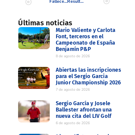
Fallece Víctor Arandes
Resultados III Liguilla Senior Masculina Zona VLC/CS y ALC. Dip. Alicante
Últimas noticias
Mario Valiente y Carlota
Font, terceros en el
Campeonato de España
Benjamín P&P
8 de agosto de 2026
Abiertas las inscripciones
para el Sergio Garcia
Junior Championship 2026
7 de agosto de 2026
Sergio García y Josele
Ballester afrontan una
nueva cita del LIV Golf
6 de agosto de 2026