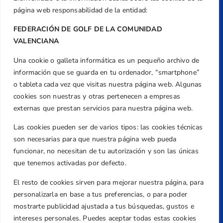
página web responsabilidad de la entidad:
FEDERACIÓN DE GOLF DE LA COMUNIDAD
VALENCIANA
Una cookie o galleta informática es un pequeño archivo de
Dirección
información que se guarda en tu ordenador, “smartphone”
Centre de L´Esport, Carrer d'Isaac Peral i
o tableta cada vez que visitas nuestra página web. Algunas
Caballero, Nº 5, Despachos 2 y 3, 46980,
cookies son nuestras y otras pertenecen a empresas
Valencia
externas que prestan servicios para nuestra página web.
Teléfono
Las cookies pueden ser de varios tipos: las cookies técnicas
+34 961 367 799
son necesarias para que nuestra página web pueda
Email
funcionar, no necesitan de tu autorización y son las únicas
que tenemos activadas por defecto.
federacion@golfcv.com
El resto de cookies sirven para mejorar nuestra página, para
Aviso Legal
personalizarla en base a tus preferencias, o para poder
Política de Privacidad
mostrarte publicidad ajustada a tus búsquedas, gustos e
Transparencia
intereses personales. Puedes aceptar todas estas cookies