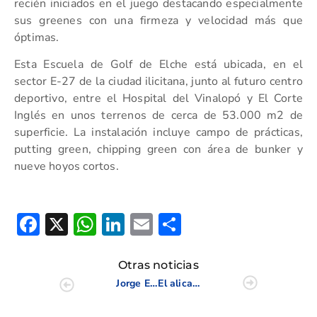
recién iniciados en el juego destacando especialmente
sus greenes con una firmeza y velocidad más que
óptimas.
Esta Escuela de Golf de Elche está ubicada, en el
sector E-27 de la ciudad ilicitana, junto al futuro centro
deportivo, entre el Hospital del Vinalopó y El Corte
Inglés en unos terrenos de cerca de 53.000 m2 de
superficie. La instalación incluye campo de prácticas,
putting green, chipping green con área de bunker y
nueve hoyos cortos.
Facebook
X
WhatsApp
LinkedIn
Email
Compartir
Otras noticias
Jorge Edo y Martina Barberá son los líderes en el Campeonato de Alicante en la Marquesa
El alicantino José Mª Buendia alcanza la final de la Escuela del European Tour Senior