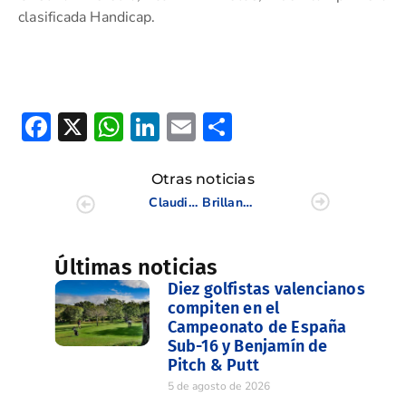
clasificada Handicap.
Facebook
X
WhatsApp
LinkedIn
Email
Compartir
Otras noticias
Claudia Salazar, Campeona de España de 2ª categoría
Brillante Marta Pérez CAMPEONA DE ESPAÑA ABSOLUTA
Últimas noticias
Diez golfistas valencianos
compiten en el
Campeonato de España
Sub-16 y Benjamín de
Pitch & Putt
5 de agosto de 2026