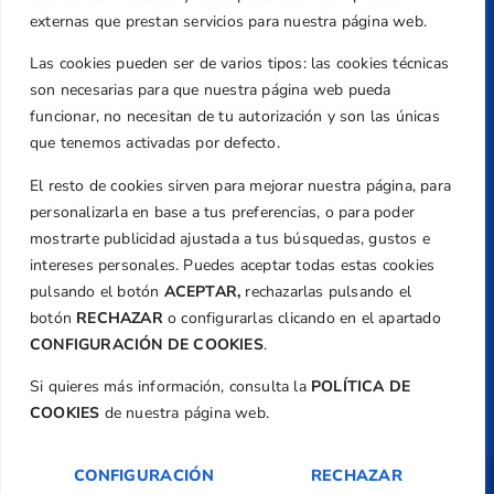
Valencia
externas que prestan servicios para nuestra página web.
Teléfono
Las cookies pueden ser de varios tipos: las cookies técnicas
+34 961 367 799
son necesarias para que nuestra página web pueda
Email
funcionar, no necesitan de tu autorización y son las únicas
federacion@golfcv.com
que tenemos activadas por defecto.
El resto de cookies sirven para mejorar nuestra página, para
Aviso Legal
personalizarla en base a tus preferencias, o para poder
Política de Privacidad
mostrarte publicidad ajustada a tus búsquedas, gustos e
Transparencia
intereses personales. Puedes aceptar todas estas cookies
Normativa
pulsando el botón
ACEPTAR,
rechazarlas pulsando el
botón
RECHAZAR
o configurarlas clicando en el apartado
Federación
CONFIGURACIÓN DE COOKIES
.
Revista
Si quieres más información, consulta la
POLÍTICA DE
COOKIES
de nuestra página web.
CONFIGURACIÓN
RECHAZAR