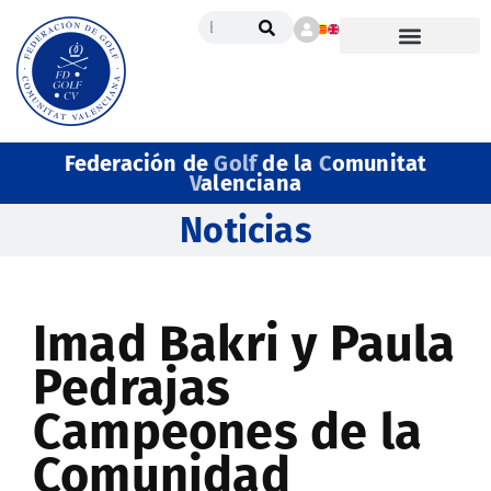
Federación de
Golf
de la
C
omunitat
V
alenciana
Noticias
Imad Bakri y Paula
Pedrajas
Campeones de la
Comunidad