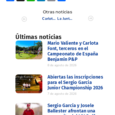
Otras noticias
Carlota López y Martina Navarro, en el Grupo de Trabajo CTAF España
La Junta Directiva reafirma su compromiso con el crecimiento del golf valenciano
Últimas noticias
Mario Valiente y Carlota
Font, terceros en el
Campeonato de España
Benjamín P&P
8 de agosto de 2026
Abiertas las inscripciones
para el Sergio Garcia
Junior Championship 2026
7 de agosto de 2026
Sergio García y Josele
Ballester afrontan una