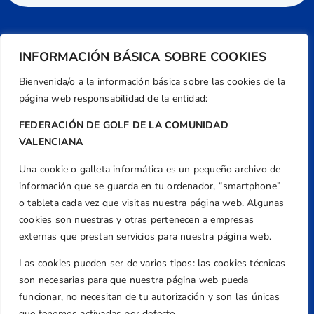
INFORMACIÓN BÁSICA SOBRE COOKIES
Bienvenida/o a la información básica sobre las cookies de la
página web responsabilidad de la entidad:
FEDERACIÓN DE GOLF DE LA COMUNIDAD
VALENCIANA
Una cookie o galleta informática es un pequeño archivo de
Dirección
información que se guarda en tu ordenador, “smartphone”
Centre de L´Esport, Carrer d'Isaac Peral i
o tableta cada vez que visitas nuestra página web. Algunas
Caballero, Nº 5, Despachos 2 y 3, 46980,
cookies son nuestras y otras pertenecen a empresas
Valencia
externas que prestan servicios para nuestra página web.
Teléfono
Las cookies pueden ser de varios tipos: las cookies técnicas
+34 961 367 799
son necesarias para que nuestra página web pueda
Email
funcionar, no necesitan de tu autorización y son las únicas
que tenemos activadas por defecto.