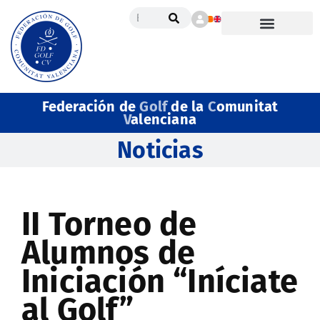
Federación de
Golf
de la
C
omunitat
V
alenciana
Noticias
II Torneo de
Alumnos de
Iniciación “Iníciate
al Golf”