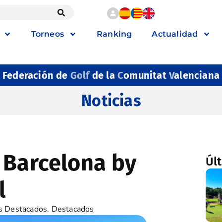
Torneos
Ranking
Actualidad
Federación de
Golf
de la
C
omunitat
V
alenciana
Noticias
 Barcelona by
Úl
l
s Destacados
,
Destacados