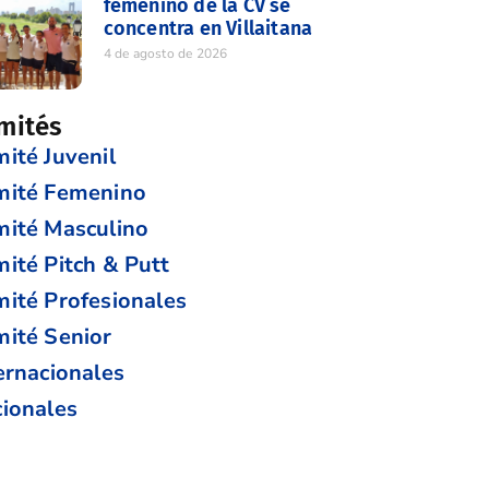
femenino de la CV se
concentra en Villaitana
4 de agosto de 2026
mités
ité Juvenil
mité Femenino
ité Masculino
ité Pitch & Putt
ité Profesionales
ité Senior
ernacionales
ionales