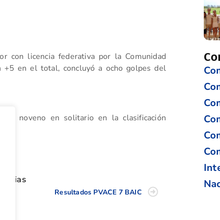
Co
or con licencia federativa por la Comunidad
 +5 en el total, concluyó a ocho golpes del
Com
Co
Com
Com
imo noveno en solitario en la clasificación
Com
tir
Com
Int
oticias
Nac
Resultados PVACE 7 BAIC