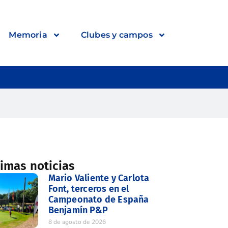
Memoria
Clubes y campos
timas noticias
Mario Valiente y Carlota
Font, terceros en el
Campeonato de España
Benjamín P&P
8 de agosto de 2026