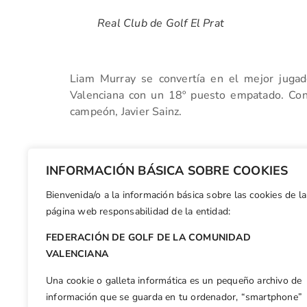
Real Club de Golf El Prat
Liam Murray se convertía en el mejor jugad
Valenciana con un 18º puesto empatado. Con
campeón, Javier Sainz.
También superaba corte, Jordan Gibb, trigés
INFORMACIÓN BÁSICA SOBRE COOKIES
general.
Bienvenida/o a la información básica sobre las cookies de la
Facebook
X
WhatsApp
LinkedIn
Email
Compar
página web responsabilidad de la entidad:
FEDERACIÓN DE GOLF DE LA COMUNIDAD
Otras n
VALENCIANA
Trabajado torneo de Cloe Amion y Rocío Tejedo en el Internacional de Francia Junior Femenino
Una cookie o galleta informática es un pequeño archivo de
información que se guarda en tu ordenador, “smartphone”