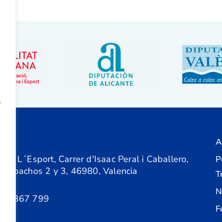
a
A
ón
 de L´Esport, Carrer d'Isaac Peral i Caballero,
P
 Despachos 2 y 3, 46980, Valencia
T
N
61 367 799
F