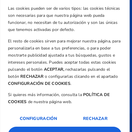
Teléfono
Las cookies pueden ser de varios tipos: las cookies técnicas
+34 961 367 799
son necesarias para que nuestra página web pueda
Email
funcionar, no necesitan de tu autorización y son las únicas
que tenemos activadas por defecto.
federacion@golfcv.com
El resto de cookies sirven para mejorar nuestra página, para
Aviso Legal
personalizarla en base a tus preferencias, o para poder
Política de Privacidad
mostrarte publicidad ajustada a tus búsquedas, gustos e
Transparencia
intereses personales. Puedes aceptar todas estas cookies
Normativa
pulsando el botón
ACEPTAR,
rechazarlas pulsando el
botón
RECHAZAR
o configurarlas clicando en el apartado
Federación
CONFIGURACIÓN DE COOKIES
.
Revista
Si quieres más información, consulta la
POLÍTICA DE
COOKIES
de nuestra página web.
CONFIGURACIÓN
RECHAZAR
Copyright ©
Federación de Golf de la
Comunitat Valenciana
| Diseño:
TecnoQuatre