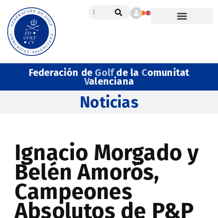
Federación de
Golf
de la
C
omunitat
V
alenciana
Noticias
Ignacio Morgado y
Belén Amorós,
Campeones
Absolutos de P&P