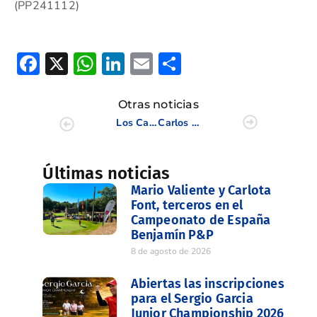
(PP241112)
Facebook
X
WhatsApp
LinkedIn
Email
Compartir
Otras noticias
Los Campeones seniors reciben sus trofeos conquistados
Carlos del Moral recupera la tarjeta del Circuito Europeo
Últimas noticias
Mario Valiente y Carlota
Font, terceros en el
Campeonato de España
Benjamín P&P
8 de agosto de 2026
Abiertas las inscripciones
para el Sergio Garcia
Junior Championship 2026