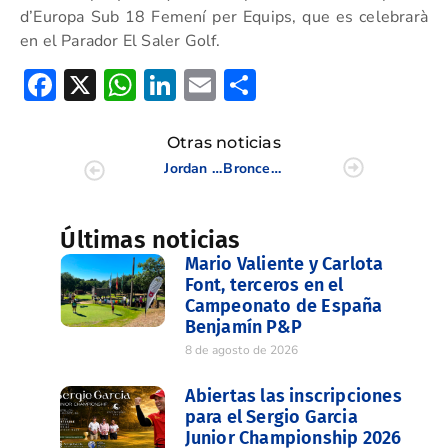
d’Europa Sub 18 Femení per Equips, que es celebrarà
en el Parador El Saler Golf.
Facebook
X
WhatsApp
LinkedIn
Email
Compartir
Otras noticias
Jordan Gibb y Emilio Rodríguez, líderes de la cuarta prueba del Circuito de Profesionales de la Comunidad Valenciana
Bronce para España en el Mundial Júnior por Equipos Masculino 2019
Últimas noticias
Mario Valiente y Carlota
Font, terceros en el
Campeonato de España
Benjamín P&P
8 de agosto de 2026
Abiertas las inscripciones
para el Sergio Garcia
Junior Championship 2026