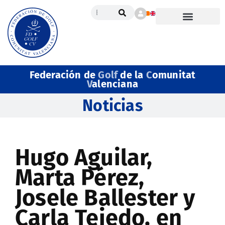
Federación de
Golf
de la
C
omunitat
V
alenciana
Noticias
Hugo Aguilar,
Marta Pérez,
Josele Ballester y
Carla Tejedo, en