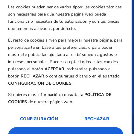
Teléfono
Las cookies pueden ser de varios tipos: las cookies técnicas
+34 961 367 799
son necesarias para que nuestra página web pueda
Email
funcionar, no necesitan de tu autorización y son las únicas
federacion@golfcv.com
que tenemos activadas por defecto.
El resto de cookies sirven para mejorar nuestra página, para
Aviso Legal
personalizarla en base a tus preferencias, o para poder
Política de Privacidad
mostrarte publicidad ajustada a tus búsquedas, gustos e
Transparencia
intereses personales. Puedes aceptar todas estas cookies
Normativa
pulsando el botón
ACEPTAR,
rechazarlas pulsando el
botón
RECHAZAR
o configurarlas clicando en el apartado
Federación
CONFIGURACIÓN DE COOKIES
.
Revista
Si quieres más información, consulta la
POLÍTICA DE
COOKIES
de nuestra página web.
CONFIGURACIÓN
RECHAZAR
Copyright ©
Federación de Golf de la
Comunitat Valenciana
| Diseño:
TecnoQuatre