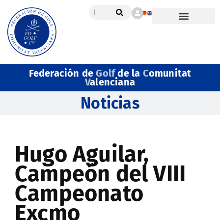
Federación de
Golf
de la
C
omunitat
V
alenciana
Noticias
Hugo Aguilar,
Campeón del VIII
Campeonato
Excmo