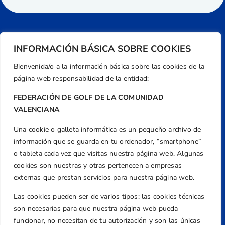
INFORMACIÓN BÁSICA SOBRE COOKIES
Bienvenida/o a la información básica sobre las cookies de la
página web responsabilidad de la entidad:
FEDERACIÓN DE GOLF DE LA COMUNIDAD
VALENCIANA
Una cookie o galleta informática es un pequeño archivo de
Dirección
información que se guarda en tu ordenador, “smartphone”
Centre de L´Esport, Carrer d'Isaac Peral i
o tableta cada vez que visitas nuestra página web. Algunas
Caballero, Nº 5, Despachos 2 y 3, 46980,
cookies son nuestras y otras pertenecen a empresas
Valencia
externas que prestan servicios para nuestra página web.
Teléfono
Las cookies pueden ser de varios tipos: las cookies técnicas
+34 961 367 799
son necesarias para que nuestra página web pueda
Email
funcionar, no necesitan de tu autorización y son las únicas