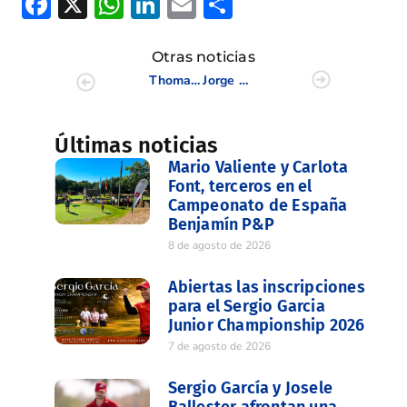
Facebook
X
WhatsApp
LinkedIn
Email
Compartir
Otras noticias
Thomas Artigas: victoria en el Open de Italia de Pitch & Putt 2018
Jorge García Comín, Top 5 en el Puntuable Nacional Senior Masculino
Últimas noticias
Mario Valiente y Carlota
Font, terceros en el
Campeonato de España
Benjamín P&P
8 de agosto de 2026
Abiertas las inscripciones
para el Sergio Garcia
Junior Championship 2026
7 de agosto de 2026
Sergio García y Josele
Ballester afrontan una