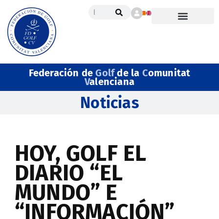
Federación de
Golf
de la
C
omunitat
V
alenciana
Noticias
HOY, GOLF EL
DIARIO “EL
MUNDO” E
“INFORMACIÓN”