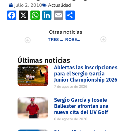
julio 2, 2010
Actualidad
Facebook
X
WhatsApp
LinkedIn
Email
Compartir
Otras noticias
TRES VALENCIANOS SE SUBEN AL PODIO EN EL CAMPEONATO DE ESPAÑA INFANTIL ALEVÍN Y BENJAMIN
ROBERTO SEBASTIAN Y MARÍA PALACIOS CAMPEONES COPA COMUNIDAD VALENCIANA
Últimas noticias
Abiertas las inscripciones
para el Sergio Garcia
Junior Championship 2026
7 de agosto de 2026
Sergio García y Josele
Ballester afrontan una
nueva cita del LIV Golf
6 de agosto de 2026