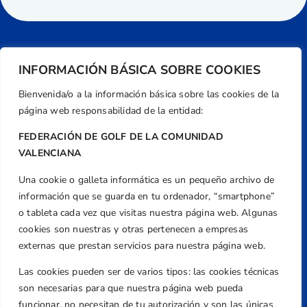
INFORMACIÓN BÁSICA SOBRE COOKIES
Bienvenida/o a la información básica sobre las cookies de la
página web responsabilidad de la entidad:
FEDERACIÓN DE GOLF DE LA COMUNIDAD
VALENCIANA
Una cookie o galleta informática es un pequeño archivo de
Dirección
información que se guarda en tu ordenador, “smartphone”
Centre de L´Esport, Carrer d'Isaac Peral i
o tableta cada vez que visitas nuestra página web. Algunas
Caballero, Nº 5, Despachos 2 y 3, 46980,
cookies son nuestras y otras pertenecen a empresas
Valencia
externas que prestan servicios para nuestra página web.
Teléfono
Las cookies pueden ser de varios tipos: las cookies técnicas
+34 961 367 799
son necesarias para que nuestra página web pueda
Email
funcionar, no necesitan de tu autorización y son las únicas