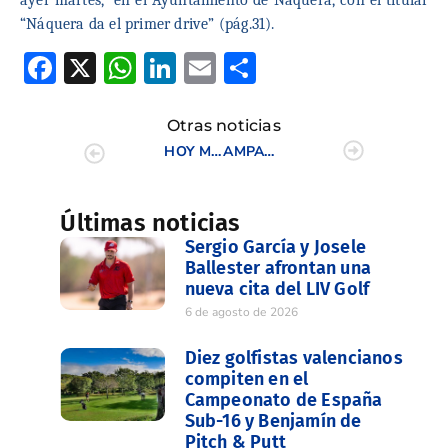
ayer martes,
en el Ayuntamiento de Náquera, con el titular
“Náquera da el primer drive” (pág.31).
Facebook
X
WhatsApp
LinkedIn
Email
Compartir
Otras noticias
HOY MIÉRCOLES EN “LEVANTE” EL INTERCLUBES FEMENINO ES PROTAGONISTA
AMPARO VIÑAS TRIUNFA EN EL CAMPEONATO FEMENINO MAYORES DE 21 AÑOS C.V.
Últimas noticias
Sergio García y Josele
Ballester afrontan una
nueva cita del LIV Golf
6 de agosto de 2026
Diez golfistas valencianos
compiten en el
Campeonato de España
Sub-16 y Benjamín de
Pitch & Putt