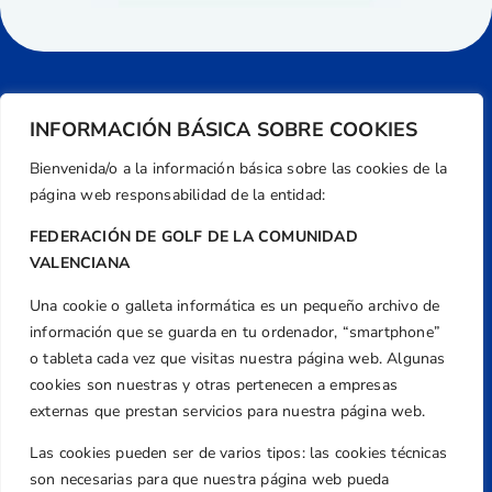
INFORMACIÓN BÁSICA SOBRE COOKIES
Bienvenida/o a la información básica sobre las cookies de la
página web responsabilidad de la entidad:
FEDERACIÓN DE GOLF DE LA COMUNIDAD
VALENCIANA
Una cookie o galleta informática es un pequeño archivo de
Dirección
información que se guarda en tu ordenador, “smartphone”
Centre de L´Esport, Carrer d'Isaac Peral i
o tableta cada vez que visitas nuestra página web. Algunas
Caballero, Nº 5, Despachos 2 y 3, 46980,
cookies son nuestras y otras pertenecen a empresas
Valencia
externas que prestan servicios para nuestra página web.
Teléfono
Las cookies pueden ser de varios tipos: las cookies técnicas
+34 961 367 799
son necesarias para que nuestra página web pueda