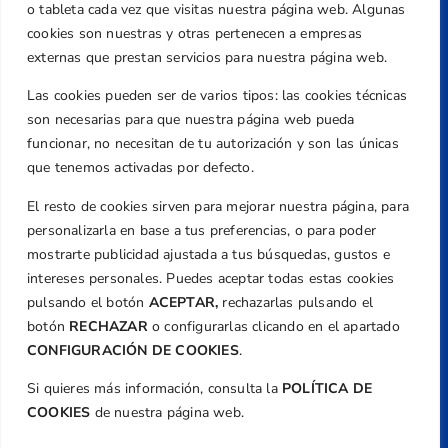
Centre de L´Esport, Carrer d'Isaac Peral i
o tableta cada vez que visitas nuestra página web. Algunas
Caballero, Nº 5, Despachos 2 y 3, 46980,
cookies son nuestras y otras pertenecen a empresas
Valencia
externas que prestan servicios para nuestra página web.
Teléfono
Las cookies pueden ser de varios tipos: las cookies técnicas
+34 961 367 799
son necesarias para que nuestra página web pueda
Email
funcionar, no necesitan de tu autorización y son las únicas
federacion@golfcv.com
que tenemos activadas por defecto.
El resto de cookies sirven para mejorar nuestra página, para
Aviso Legal
personalizarla en base a tus preferencias, o para poder
Política de Privacidad
mostrarte publicidad ajustada a tus búsquedas, gustos e
Transparencia
intereses personales. Puedes aceptar todas estas cookies
Normativa
pulsando el botón
ACEPTAR,
rechazarlas pulsando el
botón
RECHAZAR
o configurarlas clicando en el apartado
Federación
CONFIGURACIÓN DE COOKIES
.
Revista
Si quieres más información, consulta la
POLÍTICA DE
COOKIES
de nuestra página web.