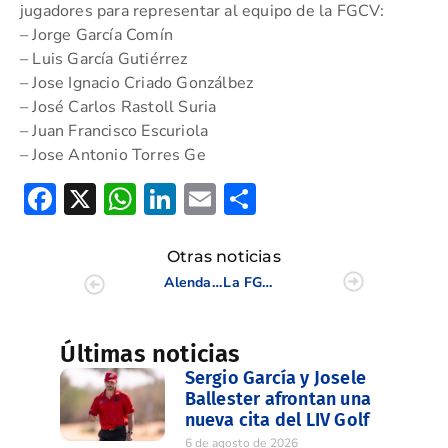
jugadores para representar al equipo de la FGCV:
– Jorge García Comín
– Luis García Gutiérrez
– Jose Ignacio Criado Gonzálbez
– José Carlos Rastoll Suria
– Juan Francisco Escuriola
– Jose Antonio Torres Ge
Facebook
X
WhatsApp
LinkedIn
Email
Compartir
Otras noticias
Alenda Golf acoge el Campeonato Absoluto de la CV
La FGCV inicia el II Hexagonal de FFAA´S Senior en tercer lugar
Últimas noticias
Sergio García y Josele
Ballester afrontan una
nueva cita del LIV Golf
6 de agosto de 2026