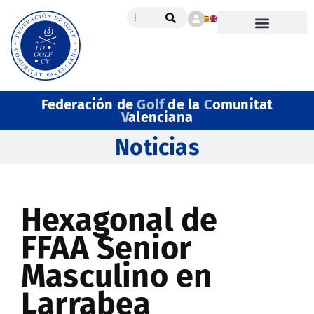
Federación de
Golf
de la
C
omunitat
V
alenciana
Noticias
Hexagonal de
FFAA Senior
Masculino en
Larrabea