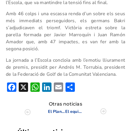
l’Escola, que va mantindre la tensió fins al final.
Amb 46 colps i una escassa renda d’un sobre els seus
més immediats perseguidors, els germans Bakri
s’adjudicaven el triomf. Victòria estreta sobre la
parella formada per Javier Marroquín i Juan Ramón
Amador que, amb 47 impactes, es van fer amb la
segona posició.
La jornada a l’Escola concloïa amb l’emotiu lliurament
de premis, presidit per Andrés M. Torrubia, president
de la Federació de Golf de la Comunitat Valenciana.
Facebook
X
WhatsApp
LinkedIn
Email
Compartir
Otras noticias
El Plantío pone el broche de oro al IV Circuito Xiquets de la Comunidad Valenciana
El equipo PERSAX se proclama campeón de la Copa Levante-Memorial Francisco Gil