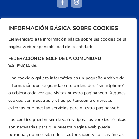
Dirección
INFORMACIÓN BÁSICA SOBRE COOKIES
Centre de L´Esport, Carrer d'Isaac Peral i
Bienvenida/o a la información básica sobre las cookies de la
Caballero, Nº 5, Despachos 2 y 3, 46980,
página web responsabilidad de la entidad:
Valencia
Teléfono
FEDERACIÓN DE GOLF DE LA COMUNIDAD
+34 961 367 799
VALENCIANA
Email
Una cookie o galleta informática es un pequeño archivo de
federacion@golfcv.com
información que se guarda en tu ordenador, “smartphone”
o tableta cada vez que visitas nuestra página web. Algunas
Aviso Legal
cookies son nuestras y otras pertenecen a empresas
Política de Privacidad
externas que prestan servicios para nuestra página web.
Transparencia
Las cookies pueden ser de varios tipos: las cookies técnicas
Normativa
son necesarias para que nuestra página web pueda
Federación
funcionar, no necesitan de tu autorización y son las únicas