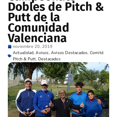
Dobles de Pitch &
Putt de la
Comunidad
Valenciana
noviembre 20, 2019
Actualidad
,
Avisos
,
Avisos Destacados
,
Comité
Pitch & Putt
,
Destacados