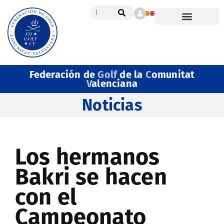
Federación de
Golf
de la
C
omunitat
V
alenciana
Noticias
Los hermanos
Bakri se hacen
con el
Campeonato