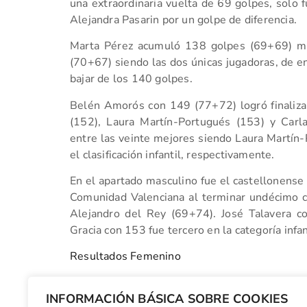
una extraordinaria vuelta de 69 golpes, solo f
Alejandra Pasarin por un golpe de diferencia.
Marta Pérez acumuló 138 golpes (69+69) mi
(70+67) siendo las dos únicas jugadoras, de en
bajar de los 140 golpes.
Belén Amorós con 149 (77+72) logró finalizar
(152), Laura Martín-Portugués (153) y Carl
entre las veinte mejores siendo Laura Martín-
el clasificación infantil, respectivamente.
En el apartado masculino fue el castellonense C
Comunidad Valenciana al terminar undécimo 
Alejandro del Rey (69+74). José Talavera 
Gracia con 153 fue tercero en la categoría infan
Resultados Femenino
Resultados Masculino
INFORMACIÓN BÁSICA SOBRE COOKIES