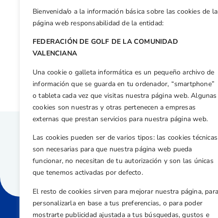
Bienvenida/o a la información básica sobre las cookies de la
Facebook
X
WhatsApp
LinkedIn
Email
Compar
página web responsabilidad de la entidad:
FEDERACIÓN DE GOLF DE LA COMUNIDAD
Otras n
VALENCIANA
Cuarto puesto de Jordi García del Moral en el comienzo del Alps Tour
Una cookie o galleta informática es un pequeño archivo de
información que se guarda en tu ordenador, “smartphone”
o tableta cada vez que visitas nuestra página web. Algunas
cookies son nuestras y otras pertenecen a empresas
externas que prestan servicios para nuestra página web.
Las cookies pueden ser de varios tipos: las cookies técnicas
son necesarias para que nuestra página web pueda
funcionar, no necesitan de tu autorización y son las únicas
que tenemos activadas por defecto.
El resto de cookies sirven para mejorar nuestra página, par
personalizarla en base a tus preferencias, o para poder
mostrarte publicidad ajustada a tus búsquedas, gustos e