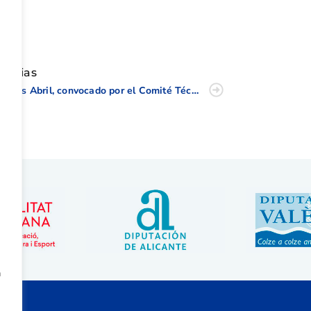
tir
oticias
Carlos Abril, convocado por el Comité Técnico Juvenil de la RFEG
a