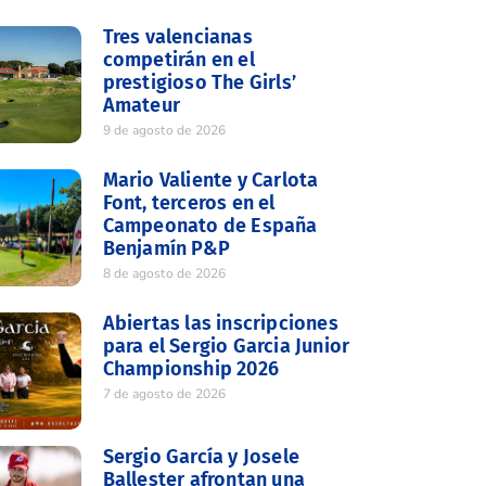
Tres valencianas
competirán en el
prestigioso The Girls’
Amateur
9 de agosto de 2026
Mario Valiente y Carlota
Font, terceros en el
Campeonato de España
Benjamín P&P
8 de agosto de 2026
Abiertas las inscripciones
para el Sergio Garcia Junior
Championship 2026
7 de agosto de 2026
Sergio García y Josele
Ballester afrontan una