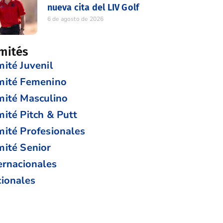
nueva cita del LIV Golf
6 de agosto de 2026
mités
ité Juvenil
mité Femenino
ité Masculino
ité Pitch & Putt
ité Profesionales
ité Senior
ernacionales
ionales