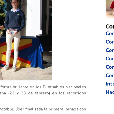
Co
Com
Co
Com
Com
Com
Com
Int
forma brillante en los Puntuables Nacionales
Nac
ana (22 y 23 de febrero) en los recorridos
.
table, líder finalizada la primera jornada con