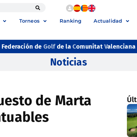
Torneos
Ranking
Actualidad
Federación de
Golf
de la
C
omunitat
V
alenciana
Noticias
uesto de Marta
Úl
ntuables