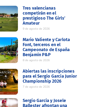
Tres valencianas
competirán en el
prestigioso The Girls’
Amateur
9 de agosto de 2026
Mario Valiente y Carlota
Font, terceros en el
Campeonato de España
Benjamín P&P
8 de agosto de 2026
Abiertas las inscripciones
para el Sergio Garcia Junior
Championship 2026
7 de agosto de 2026
Sergio García y Josele
Ballester afrontan una