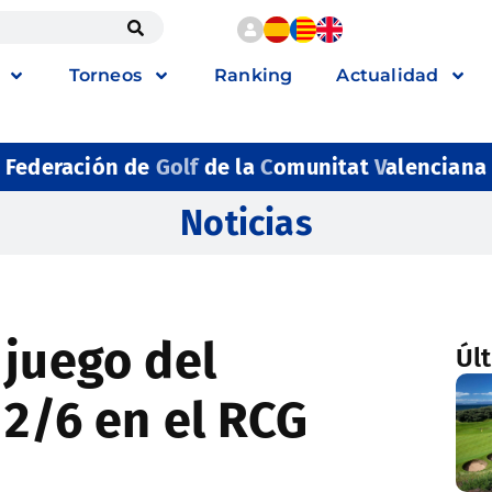
Torneos
Ranking
Actualidad
Federación de
Golf
de la
C
omunitat
V
alenciana
Noticias
 juego del
Úl
 2/6 en el RCG