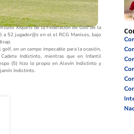
rcuito Xiquets de la Federación de Golf de la
Co
ió a 52 jugador@s en el el RCG Manises, bajo
Com
dicap.
Co
l golf, en un campo impecable para la ocasión,
Cadete Indistinto, mientras que en Infantil
Com
spo (5) hizo lo propio en Alevín Indistinto y
Com
jamín Indistinto.
Com
Com
Int
Nac
tir