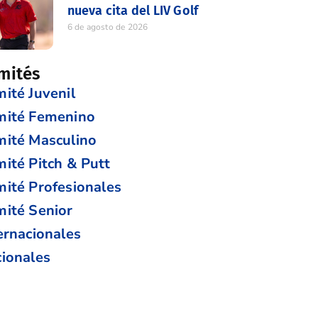
nueva cita del LIV Golf
6 de agosto de 2026
mités
ité Juvenil
mité Femenino
ité Masculino
ité Pitch & Putt
ité Profesionales
ité Senior
ernacionales
ionales