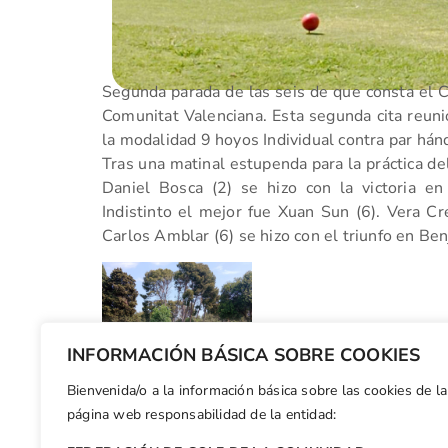
Segunda parada de las seis de que consta el Ci
Comunitat Valenciana. Esta segunda cita reun
la modalidad 9 hoyos Individual contra par hán
Tras una matinal estupenda para la práctica de
Daniel Bosca (2) se hizo con la victoria en 
Indistinto el mejor fue Xuan Sun (6). Vera Cre
Carlos Amblar (6) se hizo con el triunfo en Ben
INFORMACIÓN BÁSICA SOBRE COOKIES
Bienvenida/o a la información básica sobre las cookies de la
Facebook
X
WhatsApp
LinkedIn
Email
Compar
página web responsabilidad de la entidad: