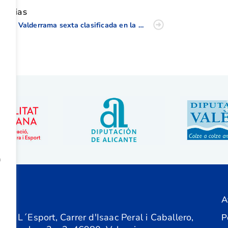
oticias
Lucía Valderrama sexta clasificada en la Copa de Cataluña Femenina 2025
a
A
ón
 de L´Esport, Carrer d'Isaac Peral i Caballero,
P