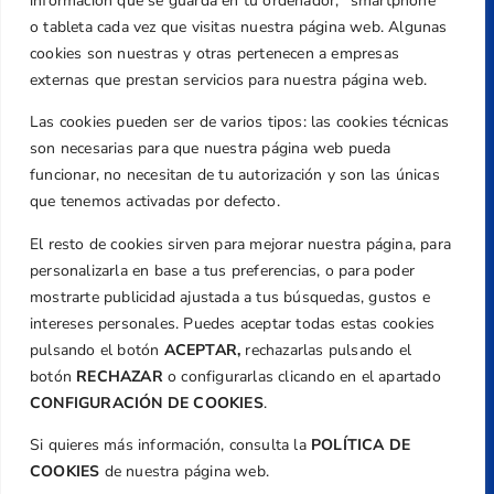
información que se guarda en tu ordenador, “smartphone”
Centre de L´Esport, Carrer d'Isaac Peral i
o tableta cada vez que visitas nuestra página web. Algunas
Caballero, Nº 5, Despachos 2 y 3, 46980,
cookies son nuestras y otras pertenecen a empresas
Valencia
externas que prestan servicios para nuestra página web.
Teléfono
Las cookies pueden ser de varios tipos: las cookies técnicas
+34 961 367 799
son necesarias para que nuestra página web pueda
Email
funcionar, no necesitan de tu autorización y son las únicas
federacion@golfcv.com
que tenemos activadas por defecto.
El resto de cookies sirven para mejorar nuestra página, para
Aviso Legal
personalizarla en base a tus preferencias, o para poder
Política de Privacidad
mostrarte publicidad ajustada a tus búsquedas, gustos e
Transparencia
intereses personales. Puedes aceptar todas estas cookies
Normativa
pulsando el botón
ACEPTAR,
rechazarlas pulsando el
botón
RECHAZAR
o configurarlas clicando en el apartado
Federación
CONFIGURACIÓN DE COOKIES
.
Revista
Si quieres más información, consulta la
POLÍTICA DE
COOKIES
de nuestra página web.