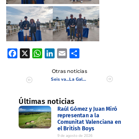
Facebook
X
WhatsApp
LinkedIn
Email
Compartir
Otras noticias
Seis valencianas con los Grupos de Trabajo de la RFEG
La Gala del Golf Español 2025 premia a Rocío Tejedo y a El Bosque
Últimas noticias
Raúl Gómez y Juan Miró
representan a la
Comunitat Valenciana en
el British Boys
9 de agosto de 2026