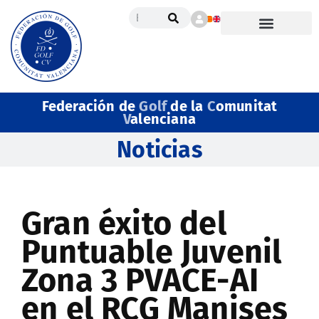
Federación de
Golf
de la
C
omunitat
V
alenciana
Noticias
Gran éxito del
Puntuable Juvenil
Zona 3 PVACE-AI
en el RCG Manises