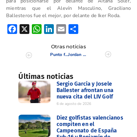
para posicionarse por delante de Aitana Soler,
mientras que el Alevín Masculino, Graciliano
Ballesteros fue el mejor, por delante de Iker Roda.
Facebook
X
WhatsApp
LinkedIn
Email
Compartir
Otras noticias
Punto final al Nacional Individual Senior Masculino 2024 en El Escorpión
Jordan Gibb y José María Buendía, vencedores PRO en El Bosque
Últimas noticias
Sergio García y Josele
Ballester afrontan una
nueva cita del LIV Golf
6 de agosto de 2026
Diez golfistas valencianos
compiten en el
Campeonato de España