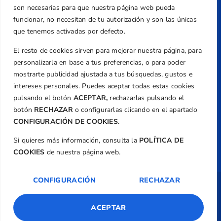
+34 961 367 799
son necesarias para que nuestra página web pueda
Email
funcionar, no necesitan de tu autorización y son las únicas
federacion@golfcv.com
que tenemos activadas por defecto.
El resto de cookies sirven para mejorar nuestra página, para
Aviso Legal
personalizarla en base a tus preferencias, o para poder
Política de Privacidad
mostrarte publicidad ajustada a tus búsquedas, gustos e
Transparencia
intereses personales. Puedes aceptar todas estas cookies
Normativa
pulsando el botón
ACEPTAR,
rechazarlas pulsando el
botón
RECHAZAR
o configurarlas clicando en el apartado
Federación
CONFIGURACIÓN DE COOKIES
.
Revista
Si quieres más información, consulta la
POLÍTICA DE
COOKIES
de nuestra página web.
CONFIGURACIÓN
RECHAZAR
Copyright ©
Federación de Golf de la
Comunitat Valenciana
| Diseño:
TecnoQuatre
ACEPTAR