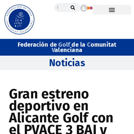
Federación de
Golf
de la
C
omunitat
V
alenciana
Noticias
Gran estreno
deportivo en
Alicante Golf con
el PVACE 3 BAI y