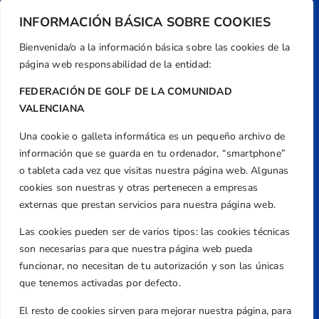
INFORMACIÓN BÁSICA SOBRE COOKIES
Bienvenida/o a la información básica sobre las cookies de la
página web responsabilidad de la entidad:
FEDERACIÓN DE GOLF DE LA COMUNIDAD
VALENCIANA
Una cookie o galleta informática es un pequeño archivo de
Dirección
información que se guarda en tu ordenador, “smartphone”
Centre de L´Esport, Carrer d'Isaac Peral i
o tableta cada vez que visitas nuestra página web. Algunas
Caballero, Nº 5, Despachos 2 y 3, 46980,
cookies son nuestras y otras pertenecen a empresas
Valencia
externas que prestan servicios para nuestra página web.
Teléfono
Las cookies pueden ser de varios tipos: las cookies técnicas
+34 961 367 799
son necesarias para que nuestra página web pueda
Email
funcionar, no necesitan de tu autorización y son las únicas
federacion@golfcv.com
que tenemos activadas por defecto.
El resto de cookies sirven para mejorar nuestra página, para
Aviso Legal