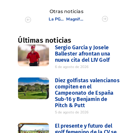
Otras noticias
La PGA de España celebrará su congreso anual en Panorámica
Magnífica jornada en Alicante Golf con el PVACE 4 BAI y 6C
Últimas noticias
Sergio García y Josele
Ballester afrontan una
nueva cita del LIV Golf
6 de agosto de 2026
Diez golfistas valencianos
compiten en el
Campeonato de España
Sub-16 y Benjamín de
Pitch & Putt
5 de agosto de 2026
El presente y futuro del
golf femenino de la CV se