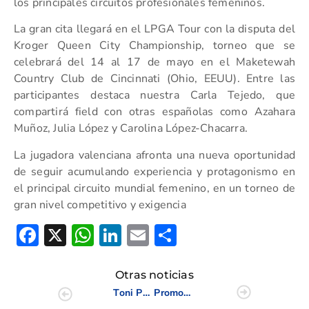
los principales circuitos profesionales femeninos.
La gran cita llegará en el LPGA Tour con la disputa del
Kroger Queen City Championship, torneo que se
celebrará del 14 al 17 de mayo en el Maketewah
Country Club de Cincinnati (Ohio, EEUU). Entre las
participantes destaca nuestra Carla Tejedo, que
compartirá field con otras españolas como Azahara
Muñoz, Julia López y Carolina López-Chacarra.
La jugadora valenciana afronta una nueva oportunidad
de seguir acumulando experiencia y protagonismo en
el principal circuito mundial femenino, en un torneo de
gran nivel competitivo y exigencia
Facebook
X
WhatsApp
LinkedIn
Email
Compartir
Otras noticias
Toni Pérez pone en valor el turismo de golf como impulso económico de la Costa Blanca
Promoción exclusiva para asistir a los espectáculos de Cirque du Soleil