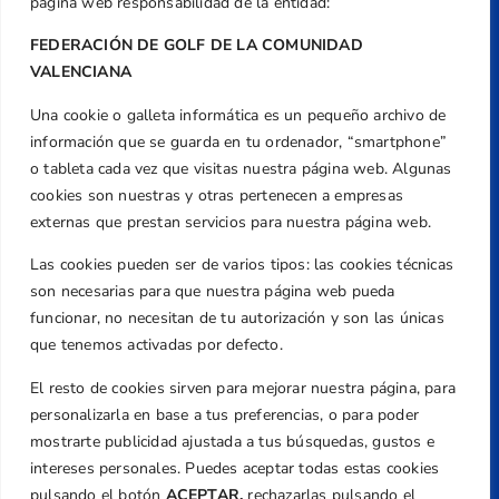
página web responsabilidad de la entidad:
FEDERACIÓN DE GOLF DE LA COMUNIDAD
VALENCIANA
Una cookie o galleta informática es un pequeño archivo de
Dirección
información que se guarda en tu ordenador, “smartphone”
Centre de L´Esport, Carrer d'Isaac Peral i
o tableta cada vez que visitas nuestra página web. Algunas
Caballero, Nº 5, Despachos 2 y 3, 46980,
cookies son nuestras y otras pertenecen a empresas
Valencia
externas que prestan servicios para nuestra página web.
Teléfono
Las cookies pueden ser de varios tipos: las cookies técnicas
+34 961 367 799
son necesarias para que nuestra página web pueda
Email
funcionar, no necesitan de tu autorización y son las únicas
federacion@golfcv.com
que tenemos activadas por defecto.
El resto de cookies sirven para mejorar nuestra página, para
Aviso Legal
personalizarla en base a tus preferencias, o para poder
Política de Privacidad
mostrarte publicidad ajustada a tus búsquedas, gustos e
Transparencia
intereses personales. Puedes aceptar todas estas cookies
Normativa
pulsando el botón
ACEPTAR,
rechazarlas pulsando el