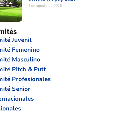
4 de agosto de 2026
mités
ité Juvenil
mité Femenino
ité Masculino
ité Pitch & Putt
ité Profesionales
ité Senior
ernacionales
ionales