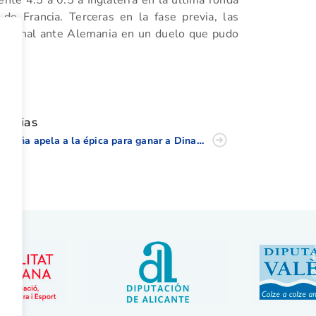
te 4.5 a 0.5 a Inglaterra en la última ronda
de Francia. Terceras en la fase previa, las
de final ante Alemania en un duelo que pudo
l.
tir
oticias
España apela a la épica para ganar a Dinamarca en el Europeo Absoluto Femenino