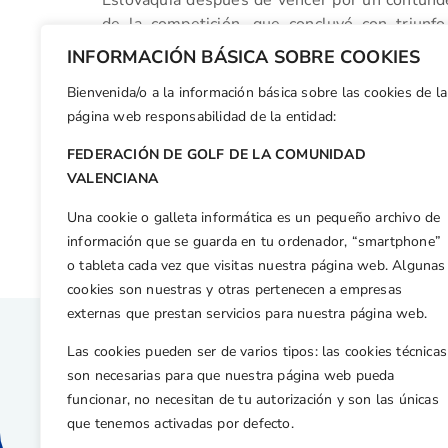
Eslovaquia después de vencer por un contunden
de la competición, que concluyó con triunfo 
españolas tropezaron in extremis en cuartos 
INFORMACIÓN BÁSICA SOBRE COOKIES
igualmente haberse decantado del lado españo
Bienvenida/o a la información básica sobre las cookies de la
Facebook
X
WhatsApp
LinkedIn
Email
Compar
página web responsabilidad de la entidad:
FEDERACIÓN DE GOLF DE LA COMUNIDAD
Otras n
VALENCIANA
María Palacios, primera líder en el Campeonato de España de la WPGA
Una cookie o galleta informática es un pequeño archivo de
información que se guarda en tu ordenador, “smartphone”
o tableta cada vez que visitas nuestra página web. Algunas
cookies son nuestras y otras pertenecen a empresas
externas que prestan servicios para nuestra página web.
Las cookies pueden ser de varios tipos: las cookies técnicas
son necesarias para que nuestra página web pueda
funcionar, no necesitan de tu autorización y son las únicas
que tenemos activadas por defecto.