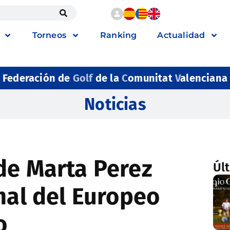
Torneos
Ranking
Actualidad
Federación de
Golf
de la
C
omunitat
V
alenciana
Noticias
de Marta Perez
Úl
nal del Europeo
o