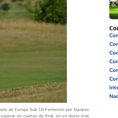
Co
Com
Co
Com
Com
Com
Com
Int
Nac
onato de Europa Sub 18 Femenino por Equipos
 superar en cuartos de final, en un duelo más