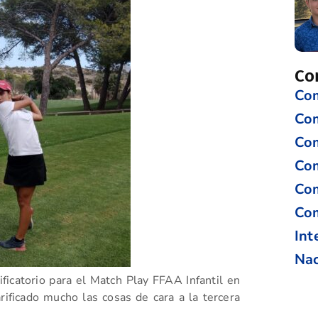
Co
Com
Co
Com
Com
Com
Com
Int
Nac
ficatorio para el Match Play FFAA Infantil en
rificado mucho las cosas de cara a la tercera