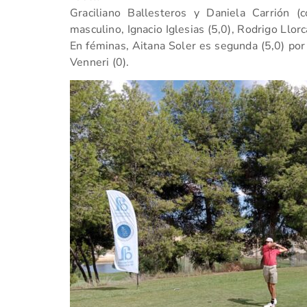
Graciliano Ballesteros y Daniela Carrión 
masculino, Ignacio Iglesias (5,0), Rodrigo Llor
En féminas, Aitana Soler es segunda (5,0) por
Venneri (0).