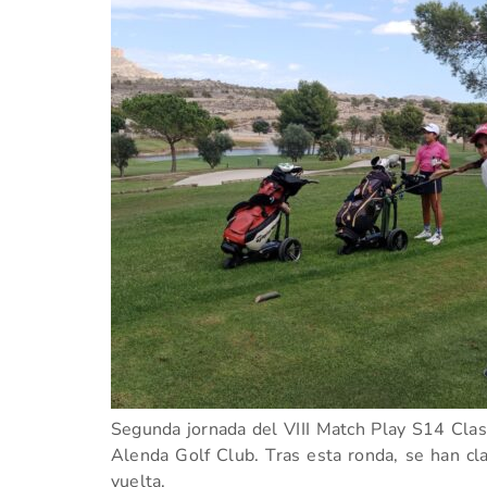
Segunda jornada del VIII Match Play S14 Clasi
Alenda Golf Club. Tras esta ronda, se han cla
vuelta.