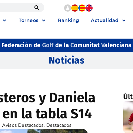
Torneos
Ranking
Actualidad
Federación de
Golf
de la
C
omunitat
V
alenciana
Noticias
steros y Daniela
Úl
en la tabla S14
,
Avisos Destacados
,
Destacados