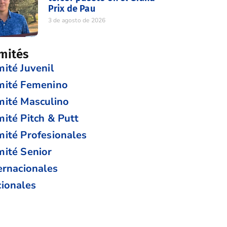
Prix de Pau
3 de agosto de 2026
mités
ité Juvenil
mité Femenino
ité Masculino
ité Pitch & Putt
ité Profesionales
ité Senior
ernacionales
ionales