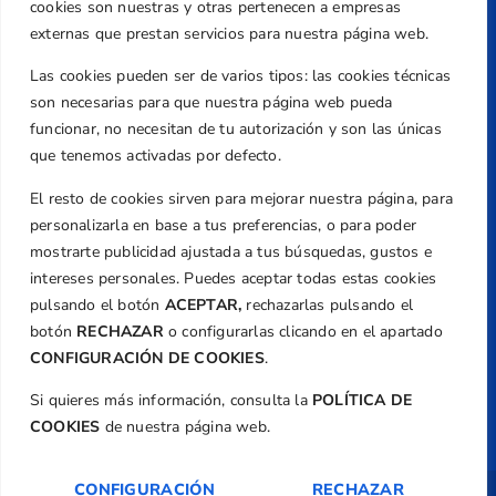
Caballero, Nº 5, Despachos 2 y 3, 46980,
cookies son nuestras y otras pertenecen a empresas
Valencia
externas que prestan servicios para nuestra página web.
Teléfono
Las cookies pueden ser de varios tipos: las cookies técnicas
+34 961 367 799
son necesarias para que nuestra página web pueda
Email
funcionar, no necesitan de tu autorización y son las únicas
federacion@golfcv.com
que tenemos activadas por defecto.
El resto de cookies sirven para mejorar nuestra página, para
Aviso Legal
personalizarla en base a tus preferencias, o para poder
Política de Privacidad
mostrarte publicidad ajustada a tus búsquedas, gustos e
Transparencia
intereses personales. Puedes aceptar todas estas cookies
Normativa
pulsando el botón
ACEPTAR,
rechazarlas pulsando el
botón
RECHAZAR
o configurarlas clicando en el apartado
Federación
CONFIGURACIÓN DE COOKIES
.
Revista
Si quieres más información, consulta la
POLÍTICA DE
COOKIES
de nuestra página web.
CONFIGURACIÓN
RECHAZAR