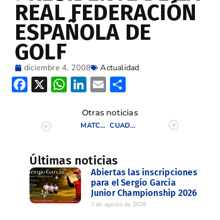
REAL FEDERACIÓN
ESPAÑOLA DE
GOLF
diciembre 4, 2008
Actualidad
Facebook
X
WhatsApp
LinkedIn
Email
Compartir
Otras noticias
MATCH INTERNACIONAL DE LA C.V.
CUADRANGULAR SENIOR POR EQUIPOS
Últimas noticias
Abiertas las inscripciones
para el Sergio Garcia
Junior Championship 2026
7 de agosto de 2026