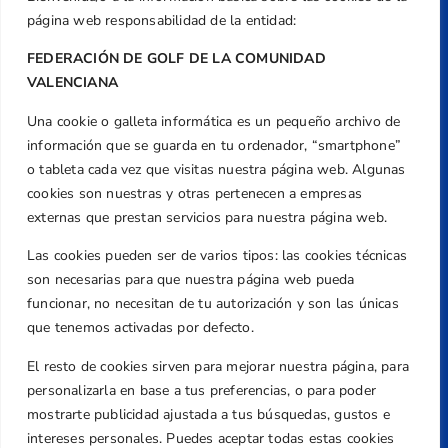
página web responsabilidad de la entidad:
FEDERACIÓN DE GOLF DE LA COMUNIDAD
VALENCIANA
Una cookie o galleta informática es un pequeño archivo de
Dirección
información que se guarda en tu ordenador, “smartphone”
Centre de L´Esport, Carrer d'Isaac Peral i
o tableta cada vez que visitas nuestra página web. Algunas
Caballero, Nº 5, Despachos 2 y 3, 46980,
cookies son nuestras y otras pertenecen a empresas
Valencia
externas que prestan servicios para nuestra página web.
Teléfono
Las cookies pueden ser de varios tipos: las cookies técnicas
+34 961 367 799
son necesarias para que nuestra página web pueda
Email
funcionar, no necesitan de tu autorización y son las únicas
federacion@golfcv.com
que tenemos activadas por defecto.
El resto de cookies sirven para mejorar nuestra página, para
Aviso Legal
personalizarla en base a tus preferencias, o para poder
Política de Privacidad
mostrarte publicidad ajustada a tus búsquedas, gustos e
Transparencia
intereses personales. Puedes aceptar todas estas cookies