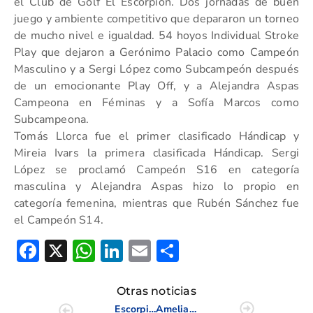
el Club de Golf El Escorpión. Dos jornadas de buen
juego y ambiente competitivo que depararon un torneo
de mucho nivel e igualdad. 54 hoyos Individual Stroke
Play que dejaron a Gerónimo Palacio como Campeón
Masculino y a Sergi López como Subcampeón después
de un emocionante Play Off, y a Alejandra Aspas
Campeona en Féminas y a Sofía Marcos como
Subcampeona.
Tomás Llorca fue el primer clasificado Hándicap y
Mireia Ivars la primera clasificada Hándicap. Sergi
López se proclamó Campeón S16 en categoría
masculina y Alejandra Aspas hizo lo propio en
categoría femenina, mientras que Rubén Sánchez fue
el Campeón S14.
Facebook
X
WhatsApp
LinkedIn
Email
Compartir
Otras noticias
Escorpión quinto y Alenda noveno, final del Nacional Interclubes Masculino
Amelia Alonso, Subcampeona de España de Dobles Senior Femenino