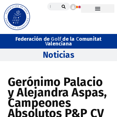
Federación de
Golf
de la
C
omunitat
V
alenciana
Noticias
Gerónimo Palacio
y Alejandra Aspas,
Campeones
Absolutos P&P CV