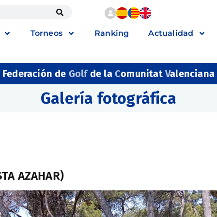
Torneos
Ranking
Actualidad
Federación de
Golf
de la
C
omunitat
V
alenciana
Galería fotográfica
STA AZAHAR)