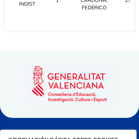
1º
CARDONA,
27
INDIST
FEDERICO