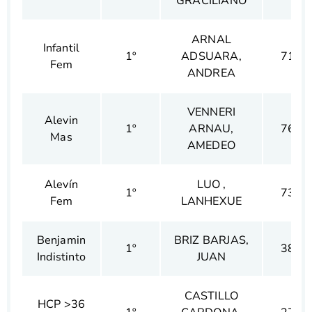
GRACILIANO
ARNAL
Infantil
1º
ADSUARA,
71
Fem
ANDREA
VENNERI
Alevin
1º
ARNAU,
76
Mas
AMEDEO
Alevín
LUO ,
1º
73
Fem
LANHEXUE
Benjamin
BRIZ BARJAS,
1º
38
Indistinto
JUAN
CASTILLO
HCP >36