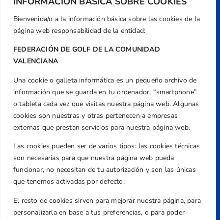
INFORMACIÓN BÁSICA SOBRE COOKIES
Bienvenida/o a la información básica sobre las cookies de la
página web responsabilidad de la entidad:
FEDERACIÓN DE GOLF DE LA COMUNIDAD
VALENCIANA
Una cookie o galleta informática es un pequeño archivo de
Dirección
información que se guarda en tu ordenador, “smartphone”
Centre de L´Esport, Carrer d'Isaac Peral i
o tableta cada vez que visitas nuestra página web. Algunas
Caballero, Nº 5, Despachos 2 y 3, 46980,
cookies son nuestras y otras pertenecen a empresas
Valencia
externas que prestan servicios para nuestra página web.
Teléfono
Las cookies pueden ser de varios tipos: las cookies técnicas
+34 961 367 799
son necesarias para que nuestra página web pueda
Email
funcionar, no necesitan de tu autorización y son las únicas
federacion@golfcv.com
que tenemos activadas por defecto.
El resto de cookies sirven para mejorar nuestra página, para
Aviso Legal
personalizarla en base a tus preferencias, o para poder