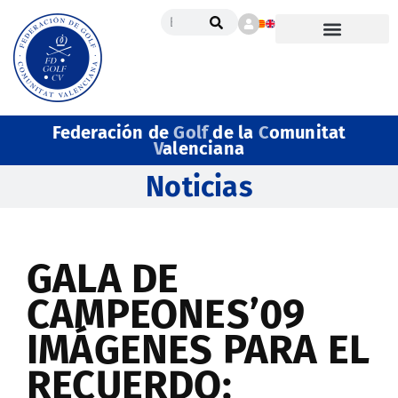
Federación de
Golf
de la
C
omunitat
V
alenciana
Noticias
GALA DE
CAMPEONES’09
IMÁGENES PARA EL
RECUERDO: