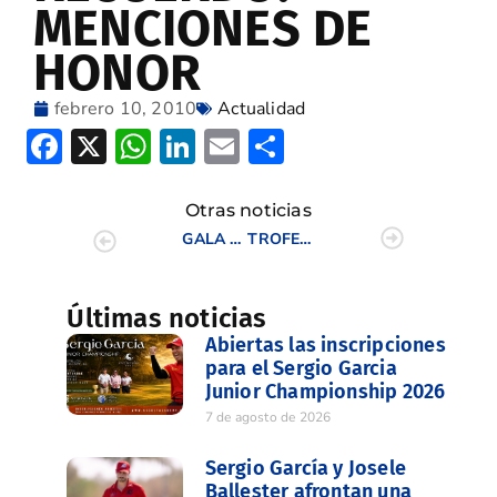
MENCIONES DE
HONOR
febrero 10, 2010
Actualidad
Facebook
X
WhatsApp
LinkedIn
Email
Compartir
Otras noticias
GALA DE CAMPEONES’09 IMÁGENES PARA EL RECUERDO: 18 HOYOS
TROFEO INTERNACIONAL DOBLES
Últimas noticias
Abiertas las inscripciones
para el Sergio Garcia
Junior Championship 2026
7 de agosto de 2026
Sergio García y Josele
Ballester afrontan una