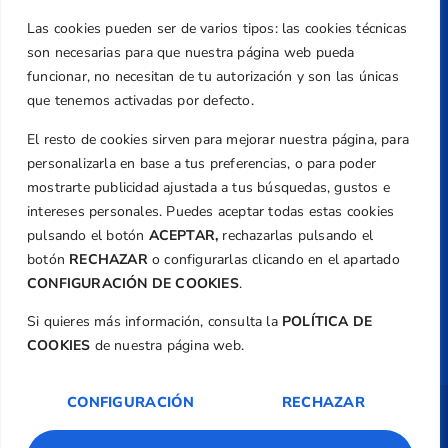
Teléfono
Las cookies pueden ser de varios tipos: las cookies técnicas
+34 961 367 799
son necesarias para que nuestra página web pueda
Email
funcionar, no necesitan de tu autorización y son las únicas
federacion@golfcv.com
que tenemos activadas por defecto.
El resto de cookies sirven para mejorar nuestra página, para
Aviso Legal
personalizarla en base a tus preferencias, o para poder
Política de Privacidad
mostrarte publicidad ajustada a tus búsquedas, gustos e
Transparencia
intereses personales. Puedes aceptar todas estas cookies
Normativa
pulsando el botón
ACEPTAR,
rechazarlas pulsando el
botón
RECHAZAR
o configurarlas clicando en el apartado
Federación
CONFIGURACIÓN DE COOKIES
.
Revista
Si quieres más información, consulta la
POLÍTICA DE
COOKIES
de nuestra página web.
CONFIGURACIÓN
RECHAZAR
Copyright ©
Federación de Golf de la
Comunitat Valenciana
| Diseño:
TecnoQuatre