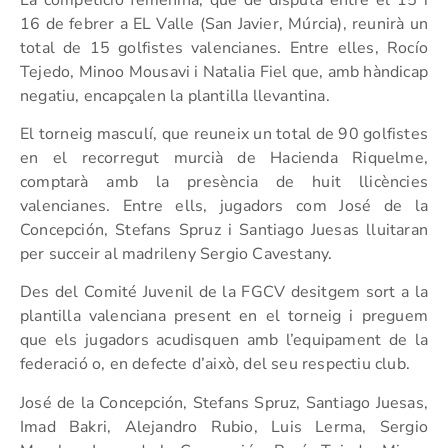
16 de febrer a EL Valle (San Javier, Múrcia), reunirà un
total de 15 golfistes valencianes. Entre elles, Rocío
Tejedo, Minoo Mousavi i Natalia Fiel que, amb hàndicap
negatiu, encapçalen la plantilla llevantina.
El torneig masculí, que reuneix un total de 90 golfistes
en el recorregut murcià de Hacienda Riquelme,
comptarà amb la presència de huit llicències
valencianes. Entre ells, jugadors com José de la
Concepción, Stefans Spruz i Santiago Juesas lluitaran
per succeir al madrileny Sergio Cavestany.
Des del Comité Juvenil de la FGCV desitgem sort a la
plantilla valenciana present en el torneig i preguem
que els jugadors acudisquen amb l’equipament de la
federació o, en defecte d’això, del seu respectiu club.
José de la Concepción, Stefans Spruz, Santiago Juesas,
Imad Bakri, Alejandro Rubio, Luis Lerma, Sergio