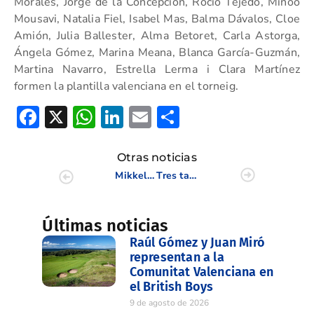
Morales, Jorge de la Concepción, Rocío Tejedo, Minoo
Mousavi, Natalia Fiel, Isabel Mas, Balma Dávalos, Cloe
Amión, Julia Ballester, Alma Betoret, Carla Astorga,
Ángela Gómez, Marina Meana, Blanca García-Guzmán,
Martina Navarro, Estrella Lerma i Clara Martínez
formen la plantilla valenciana en el torneig.
Facebook
X
WhatsApp
LinkedIn
Email
Compartir
Otras noticias
Mikkel Antonsen se adjudica el IX Campeonato de Alicante Masculino
Tres tarjetas valencianas, dentro del Top 10 del Campeonato de Barcelona
Últimas noticias
Raúl Gómez y Juan Miró
representan a la
Comunitat Valenciana en
el British Boys
9 de agosto de 2026