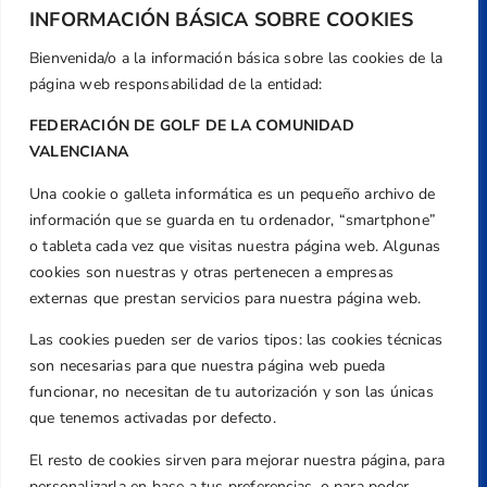
INFORMACIÓN BÁSICA SOBRE COOKIES
Centre de L´Esport, Carrer d'Isaac Peral i
Caballero, Nº 5, Despachos 2 y 3, 46980,
Bienvenida/o a la información básica sobre las cookies de la
Valencia
página web responsabilidad de la entidad:
Teléfono
FEDERACIÓN DE GOLF DE LA COMUNIDAD
+34 961 367 799
VALENCIANA
Email
federacion@golfcv.com
Una cookie o galleta informática es un pequeño archivo de
información que se guarda en tu ordenador, “smartphone”
Aviso Legal
o tableta cada vez que visitas nuestra página web. Algunas
cookies son nuestras y otras pertenecen a empresas
Política de Privacidad
Transparencia
externas que prestan servicios para nuestra página web.
Normativa
Las cookies pueden ser de varios tipos: las cookies técnicas
son necesarias para que nuestra página web pueda
Federación
funcionar, no necesitan de tu autorización y son las únicas
Revista
que tenemos activadas por defecto.
El resto de cookies sirven para mejorar nuestra página, para
personalizarla en base a tus preferencias, o para poder