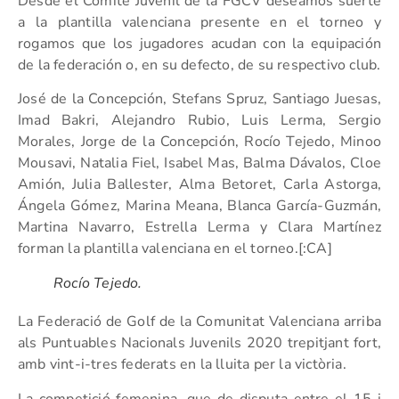
Desde el Comité Juvenil de la FGCV deseamos suerte
a la plantilla valenciana presente en el torneo y
rogamos que los jugadores acudan con la equipación
de la federación o, en su defecto, de su respectivo club.
José de la Concepción, Stefans Spruz, Santiago Juesas,
Imad Bakri, Alejandro Rubio, Luis Lerma, Sergio
Morales, Jorge de la Concepción, Rocío Tejedo, Minoo
Mousavi, Natalia Fiel, Isabel Mas, Balma Dávalos, Cloe
Amión, Julia Ballester, Alma Betoret, Carla Astorga,
Ángela Gómez, Marina Meana, Blanca García-Guzmán,
Martina Navarro, Estrella Lerma y Clara Martínez
forman la plantilla valenciana en el torneo.[:CA]
Rocío Tejedo.
La Federació de Golf de la Comunitat Valenciana arriba
als Puntuables Nacionals Juvenils 2020 trepitjant fort,
amb vint-i-tres federats en la lluita per la victòria.
La competició femenina, que de disputa entre el 15 i