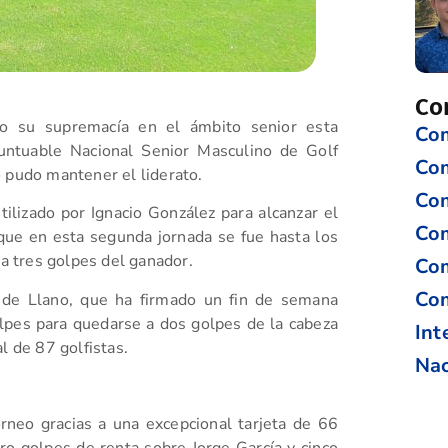
Co
do su supremacía en el ámbito senior esta
Com
untuable Nacional Senior Masculino de Golf
Co
 pudo mantener el liderato.
Com
tilizado por Ignacio González para alcanzar el
Com
 que en esta segunda jornada se fue hasta los
 a tres golpes del ganador.
Com
Com
 de Llano, que ha firmado un fin de semana
pes para quedarse a dos golpes de la cabeza
Int
l de 87 golfistas.
Nac
orneo gracias a una excepcional tarjeta de 66