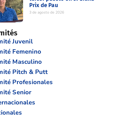
Prix de Pau
3 de agosto de 2026
mités
ité Juvenil
mité Femenino
ité Masculino
ité Pitch & Putt
ité Profesionales
ité Senior
ernacionales
ionales