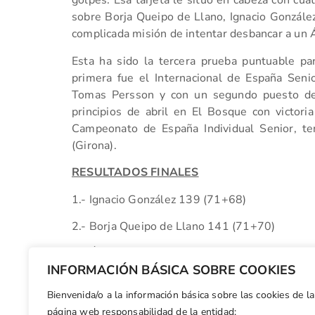
golpes. Esa tarjeta le situó en cabeza con cua
sobre Borja Queipo de Llano, Ignacio González
complicada misión de intentar desbancar a un Á
Esta ha sido la tercera prueba puntuable pa
primera fue el Internacional de España Senio
Tomas Persson y con un segundo puesto de 
principios de abril en El Bosque con victoria
Campeonato de España Individual Senior, t
(Girona).
RESULTADOS FINALES
1.- Ignacio González 139 (71+68)
2.- Borja Queipo de Llano 141 (71+70)
3.- Álvaro Llanza 142 (66+76)
INFORMACIÓN BÁSICA SOBRE COOKIES
4.- Francisco Calderon 146(73-73)
Bienvenida/o a la información básica sobre las cookies de la
Facebook
X
WhatsApp
LinkedIn
Email
Compar
página web responsabilidad de la entidad: