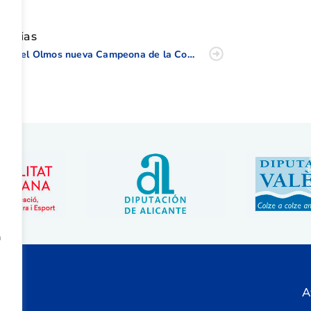
oticias
Raquel Olmos nueva Campeona de la Comunidad Valenciana, Almudena Blasco mejor valenciana
a
A
ón