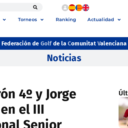
Torneos
Ranking
Actualidad
Federación de
Golf
de la
C
omunitat
V
alenciana
Noticias
ón 4º y Jorge
Úl
n el III
nal Senior