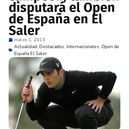
disputará el Open
de España en El
Saler
marzo 1, 2013
Actualidad
,
Destacados
,
Internacionales
,
Open de
España El Saler