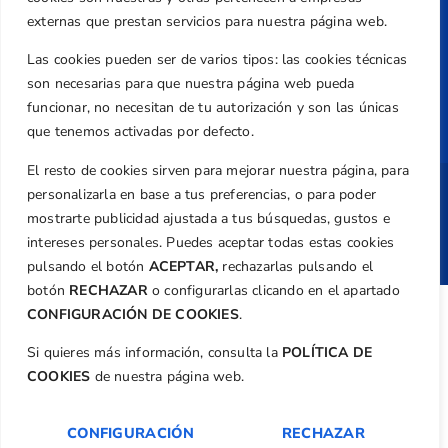
Normativa
externas que prestan servicios para nuestra página web.
Federación
Las cookies pueden ser de varios tipos: las cookies técnicas
Revista
son necesarias para que nuestra página web pueda
funcionar, no necesitan de tu autorización y son las únicas
que tenemos activadas por defecto.
El resto de cookies sirven para mejorar nuestra página, para
personalizarla en base a tus preferencias, o para poder
Copyright ©
Federación de Golf de la
Comunitat Valenciana
| Diseño:
TecnoQuatre
mostrarte publicidad ajustada a tus búsquedas, gustos e
intereses personales. Puedes aceptar todas estas cookies
pulsando el botón
ACEPTAR,
rechazarlas pulsando el
botón
RECHAZAR
o configurarlas clicando en el apartado
CONFIGURACIÓN DE COOKIES
.
Si quieres más información, consulta la
POLÍTICA DE
COOKIES
de nuestra página web.
CONFIGURACIÓN
RECHAZAR