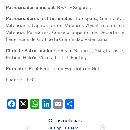
Patrocinador principal:
REALE Seguros
Patrocinadores institucionales:
Turespaña, Generalitat
Valenciana, Diputación de Valencia, Ayuntamiento de
Valencia, Paradores, Consejo Superior de Deportes y
Federación de Golf de la Comunidad Valenciana.
Club de Patrocinadores:
Reale Seguros, Avis, Lacoste,
Mahou, Halcón Viajes, Titlest-Footjoy.
Promotor:
Real Federación Española de Golf
Fuente: RFEG
Facebook
X
WhatsApp
LinkedIn
Email
Compartir
Otras noticias
La Copa SM La Reina y SM El Rey se queda sin jugadores de la Comunidad
La tercera jornada de la Copa Juvenil de la CV tuvo lugar en La Marquesa Golf