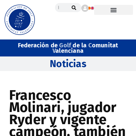
Federación de
Golf
de la
C
omunitat
V
alenciana
Noticias
Francesco
Molinari, jugador
Ryder y vigente
campeón, también