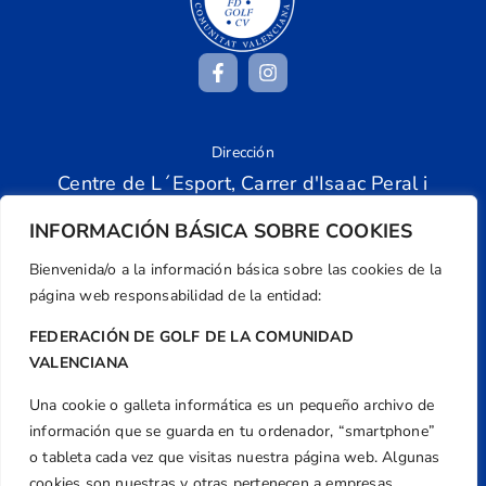
Dirección
Centre de L´Esport, Carrer d'Isaac Peral i
Caballero, Nº 5, Despachos 2 y 3, 46980,
INFORMACIÓN BÁSICA SOBRE COOKIES
Valencia
Teléfono
Bienvenida/o a la información básica sobre las cookies de la
+34 961 367 799
página web responsabilidad de la entidad:
Email
FEDERACIÓN DE GOLF DE LA COMUNIDAD
federacion@golfcv.com
VALENCIANA
Aviso Legal
Una cookie o galleta informática es un pequeño archivo de
información que se guarda en tu ordenador, “smartphone”
Política de Privacidad
o tableta cada vez que visitas nuestra página web. Algunas
Transparencia
cookies son nuestras y otras pertenecen a empresas