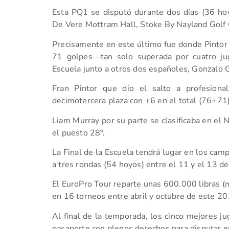
Esta PQ1 se disputó durante dos días (36 hoy
De Vere Mottram Hall, Stoke By Nayland Golf C
Precisamente en este último fue donde Pintor
71 golpes –tan solo superada por cuatro jug
Escuela junto a otros dos españoles, Gonzalo 
Fran Pintor que dio el salto a profesiona
decimotercera plaza con +6 en el total (76+71)
Liam Murray por su parte se clasificaba en el
el puesto 28º.
La Final de la Escuela tendrá lugar en los camp
a tres rondas (54 hoyos) entre el 11 y el 13 
El EuroPro Tour reparte unas 600.000 libras (
en 16 torneos entre abril y octubre de este 20
Al final de la temporada, los cinco mejores j
pasaporte con plenos derechos para disputar e