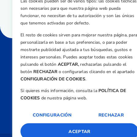
Las cookies pueden ser de varios tipos: las cookies técnicas
son necesarias para que nuestra página web pueda
funcionar, no necesitan de tu autorización y son las únicas
que tenemos activadas por defecto.
El resto de cookies sirven para mejorar nuestra página, par
personalizarla en base a tus preferencias, o para poder
mostrarte publicidad ajustada a tus búsquedas, gustos e
intereses personales. Puedes aceptar todas estas cookies
Direcci
pulsando el botón
ACEPTAR,
rechazarlas pulsando el
Centre
botón
RECHAZAR
o configurarlas clicando en el apartado
Nº 5,
CONFIGURACIÓN DE COOKIES
.
Teléfono
Si quieres más información, consulta la
POLÍTICA DE
+34 9
COOKIES
de nuestra página web.
Email
feder
CONFIGURACIÓN
RECHAZAR
ACEPTAR