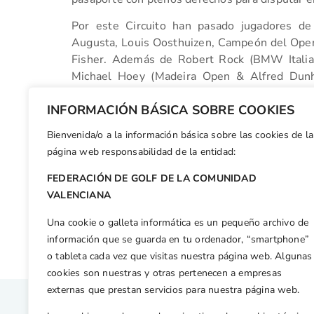
Por este Circuito han pasado jugadores d
Augusta, Louis Oosthuizen, Campeón del Open 
Fisher. Además de Robert Rock (BMW Italia
Michael Hoey (Madeira Open & Alfred Dunhil
European Tour 2011, entre otros.
INFORMACIÓN BÁSICA SOBRE COOKIES
Bienvenida/o a la información básica sobre las cookies de la
Facebook
X
WhatsApp
LinkedIn
Email
Compar
página web responsabilidad de la entidad:
FEDERACIÓN DE GOLF DE LA COMUNIDAD
Otras n
VALENCIANA
Top Ten de Salva Payá en el Campeonato de España Junior y Sub 18
Una cookie o galleta informática es un pequeño archivo de
información que se guarda en tu ordenador, “smartphone”
o tableta cada vez que visitas nuestra página web. Algunas
cookies son nuestras y otras pertenecen a empresas
externas que prestan servicios para nuestra página web.