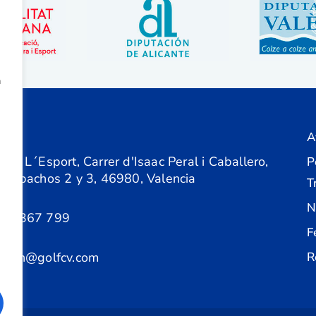
a
A
ón
 de L´Esport, Carrer d'Isaac Peral i Caballero,
P
 Despachos 2 y 3, 46980, Valencia
T
N
61 367 799
F
acion@golfcv.com
R