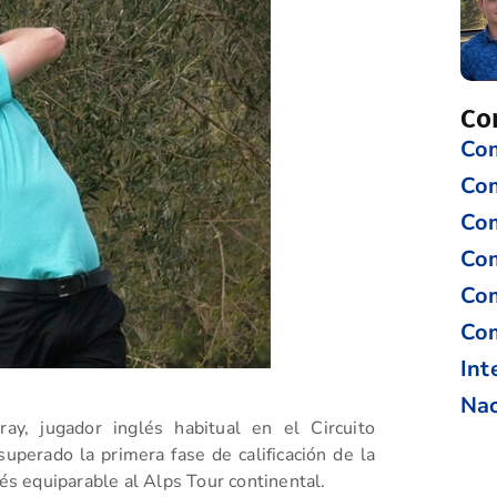
Co
Com
Co
Com
Com
Com
Com
Int
Nac
ray, jugador inglés habitual en el Circuito
uperado la primera fase de calificación de la
lés equiparable al Alps Tour continental.