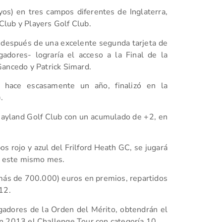
os) en tres campos diferentes de Inglaterra,
lub y Players Golf Club.
 después de una excelente segunda tarjeta de
adores- lograría el acceso a la Final de la
Gancedo y Patrick Simard.
l hace escasamente un año, finalizó en la
.
 Nayland Golf Club con un acumulado de +2, en
os rojo y azul del Frilford Heath GC, se jugará
de este mismo mes.
más de 700.000) euros en premios, repartidos
12.
ugadores de la Orden del Mérito, obtendrán el
n 2013 el Challenge Tour con categoría 10.