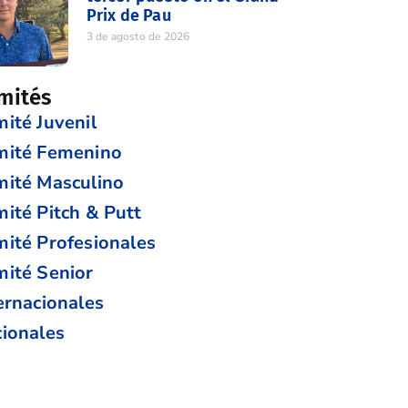
Prix de Pau
3 de agosto de 2026
mités
ité Juvenil
mité Femenino
ité Masculino
ité Pitch & Putt
ité Profesionales
ité Senior
ernacionales
ionales