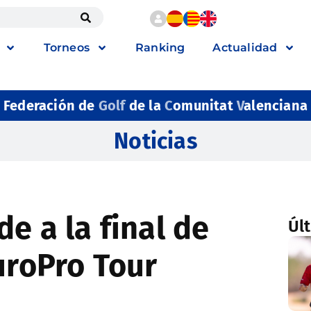
Torneos
Ranking
Actualidad
Federación de
Golf
de la
C
omunitat
V
alenciana
Noticias
de a la final de
Úl
uroPro Tour