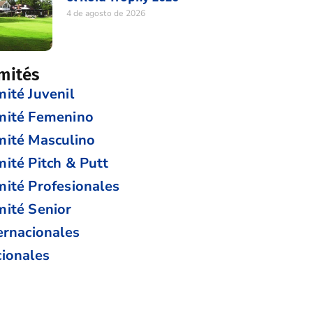
4 de agosto de 2026
mités
ité Juvenil
mité Femenino
ité Masculino
ité Pitch & Putt
ité Profesionales
ité Senior
ernacionales
ionales