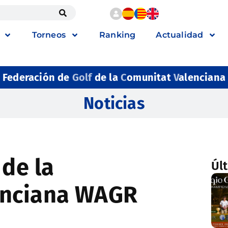
Torneos
Ranking
Actualidad
Federación de
Golf
de la
C
omunitat
V
alenciana
Noticias
 de la
Úl
enciana WAGR