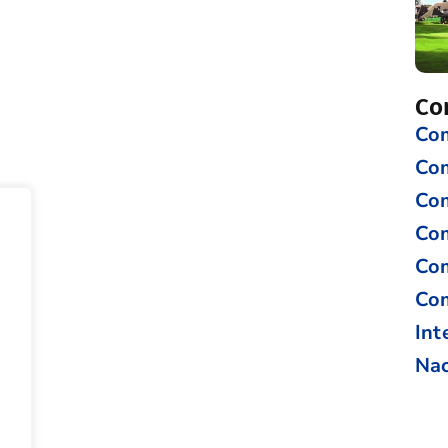
Co
Com
Co
Com
Com
Com
Com
Int
Nac