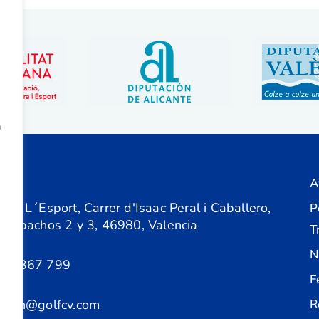
a
A
ón
 de L´Esport, Carrer d'Isaac Peral i Caballero,
P
 Despachos 2 y 3, 46980, Valencia
T
N
61 367 799
F
acion@golfcv.com
R