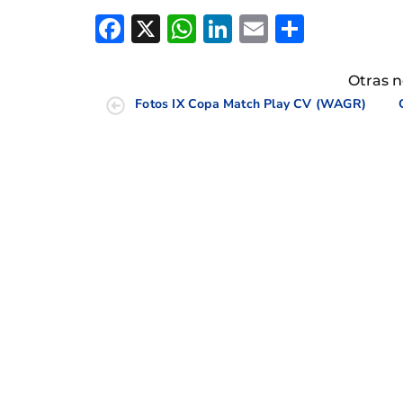
Facebook
X
WhatsApp
LinkedIn
Email
Compar
Otras n
Fotos IX Copa Match Play CV (WAGR)