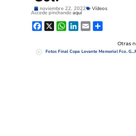
noviembre 22, 2022
Vídeos
Accede pinchando
aquí
Facebook
X
WhatsApp
LinkedIn
Email
Compar
Otras n
Fotos Final Copa Levante Memorial Fco. Gil Oliva Nova