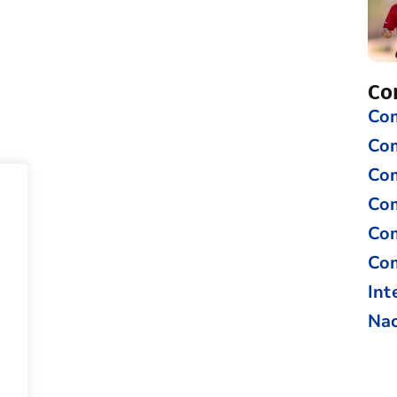
Co
Com
Co
Com
Com
Com
Com
Int
Nac