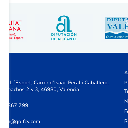
a
A
ón
 de L´Esport, Carrer d'Isaac Peral i Caballero,
P
 Despachos 2 y 3, 46980, Valencia
T
N
61 367 799
F
acion@golfcv.com
R