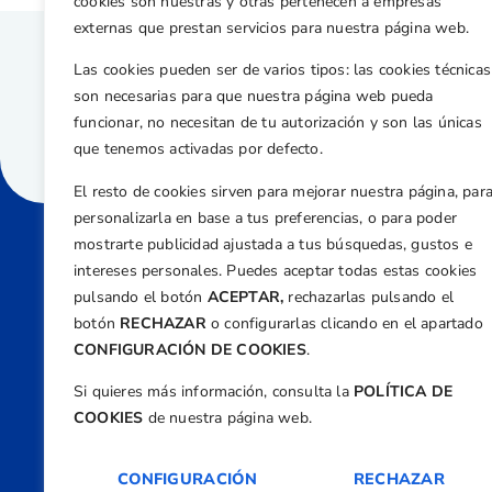
cookies son nuestras y otras pertenecen a empresas
externas que prestan servicios para nuestra página web.
Las cookies pueden ser de varios tipos: las cookies técnicas
son necesarias para que nuestra página web pueda
funcionar, no necesitan de tu autorización y son las únicas
que tenemos activadas por defecto.
El resto de cookies sirven para mejorar nuestra página, par
personalizarla en base a tus preferencias, o para poder
mostrarte publicidad ajustada a tus búsquedas, gustos e
intereses personales. Puedes aceptar todas estas cookies
Direcci
pulsando el botón
ACEPTAR,
rechazarlas pulsando el
Centre
botón
RECHAZAR
o configurarlas clicando en el apartado
Nº 5,
CONFIGURACIÓN DE COOKIES
.
Teléfono
Si quieres más información, consulta la
POLÍTICA DE
+34 9
COOKIES
de nuestra página web.
Email
feder
CONFIGURACIÓN
RECHAZAR