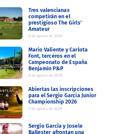
Tres valencianas
competirán en el
prestigioso The Girls’
Amateur
9 de agosto de 2026
Mario Valiente y Carlota
Font, terceros en el
Campeonato de España
Benjamín P&P
8 de agosto de 2026
Abiertas las inscripciones
para el Sergio Garcia Junior
Championship 2026
7 de agosto de 2026
Sergio García y Josele
Ballester afrontan una