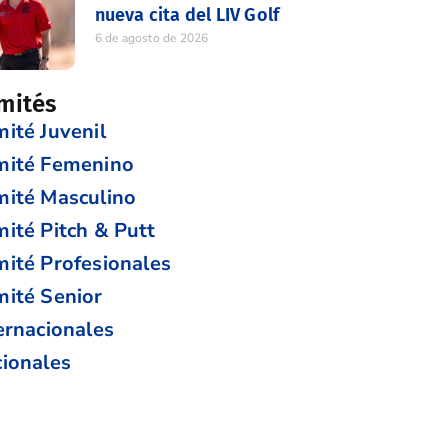
nueva cita del LIV Golf
6 de agosto de 2026
mités
ité Juvenil
mité Femenino
ité Masculino
ité Pitch & Putt
ité Profesionales
ité Senior
ernacionales
ionales