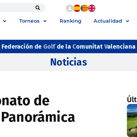
Torneos
Ranking
Actualidad
Federación de
Golf
de la
C
omunitat
V
alenciana
Noticias
onato de
Úl
 Panorámica